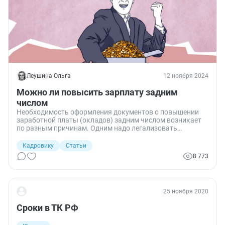
Леушина Ольга
12 ноября 2024
Можно ли повысить зарплату задним
числом
Необходимость оформления документов о повышении
заработной платы (окладов) задним числом возникает
по разным причинам. Одним надо легализовать
выплаты в преддверии проверки, другие принимают
такое решение, чтобы удержать кадры, кому-то
Кадровику
Статьи
документы из вышестоящей организации приходят с
8 773
опозданием на несколько месяцев. Каковы бы ни были
причины, выяснять это приходится нам, кадровикам.
Поскольку этот вопрос коснулся меня лично, я
разобралась в действующем законодательстве и сегодня
25 ноября 2020
готова поделиться своими выводами.
Сроки в ТК РФ