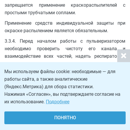
запрещается применение краскораспылителей с
простыми трубчатыми соплами.
Применение средств индивидуальной защиты при
окраске распылением является обязательным.
3.3.4. Перед началом работы с пульверизатором
необходимо проверить чистоту его канала и
взаимодействие всех частей, надеть респиратор и
резиновые перчатки.
Мы используем файлы cookie: необходимые — для
3.3.5. Для устранения чрезмерного распыления краски
работы сайта, а также аналитические
надо произвести регулировку подачи сжатого
(Яндекс.Метрика) для сбора статистики.
воздуха; если регулировка не устраняет чрезмерного
Нажимая «Согласен», вы подтверждаете согласие на
распыления, работу надо прекратить и сообщить об
их использование.
Подробнее
этом мастеру.
3.3.6. Нельзя работать пульверизатором при
ПОНЯТНО
неисправном манометре или при давлении выше
допустимого.