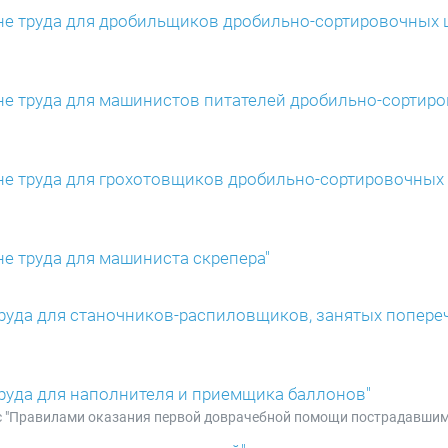
ране труда для дробильщиков дробильно-сортировочных
ране труда для машинистов питателей дробильно-сортир
ране труда для грохотовщиков дробильно-сортировочны
не труда для машиниста скрепера"
е труда для станочников-распиловщиков, занятых попер
 труда для наполнителя и приемщика баллонов"
е с "Правилами оказания первой доврачебной помощи пострадавшим