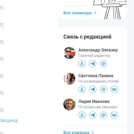
")
Все семинары
")
Связь с редакцией
")
Александр Элеазер
Главный редактор
")
Светлана Панина
")
По размещению статей
")
Лидия Иванова
По вопросам рекламы
")
ровщика,
Вся команда
")