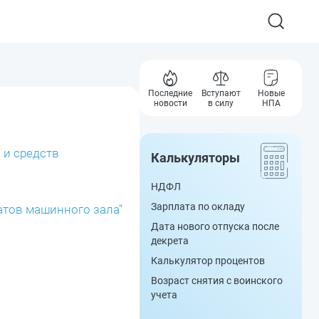
Последние
Вступают
Новые
новости
в силу
НПА
 и средств
Калькуляторы
НДФЛ
Зарплата по окладу
атов машинного зала"
Дата нового отпуска после
декрета
Калькулятор процентов
Возраст снятия с воинского
учета