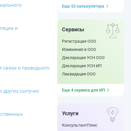
унального
Еще 52 калькулятора
иляции и
Сервисы
Регистрация ООО
Изменения в ООО
Декларация УСН ООО
Декларация УСН ИП
й связи и проводного
Ликвидация ООО
Еще 4 сервиса для ИП
 и других сыпучих
Услуги
усственных
КонсультантПлюс