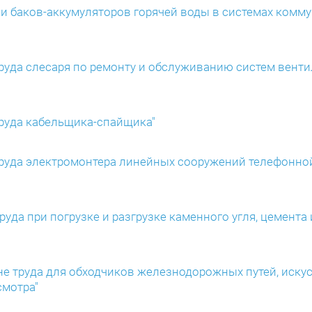
ии баков-аккумуляторов горячей воды в системах комм
 труда слесаря по ремонту и обслуживанию систем вент
 труда кабельщика-спайщика"
е труда электромонтера линейных сооружений телефонно
руда при погрузке и разгрузке каменного угля, цемента
ане труда для обходчиков железнодорожных путей, иск
смотра"