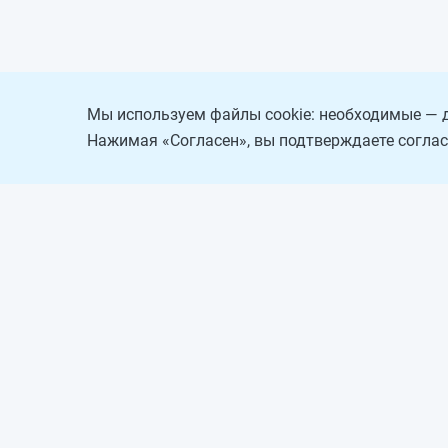
Мы используем файлы cookie: необходимые — д
Нажимая «Согласен», вы подтверждаете соглас
О проекте
Реклама на сайте
Рассылка
Обратная связь
ООО «ППТ»
. Санкт-Петербург, Рыбацкий проспект, дом 18/2. Тел
© 1997 - 2026 PPT.RU. Полное или частичное копирование матер
обязательна. Ваши персональные данные обрабатываются на са
обработки персональных данных
. Если вы не согласны, пожалуй