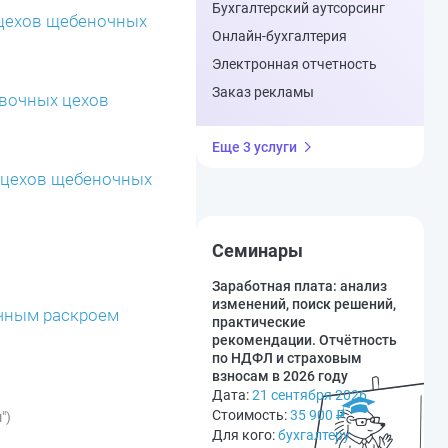
Бухгалтерский аутсорсинг
 цехов щебеночных
Онлайн-бухгалтерия
Электронная отчетность
Заказ рекламы
овочных цехов
Еще 3 услуги
х цехов щебеночных
Семинары
Заработная плата: анализ
изменений, поиск решений,
ечным раскроем
практические
рекомендации. Отчётность
по НДФЛ и страховым
взносам в 2026 году
Дата:
21 сентября 2026
Стоимость:
35 900
₽
")
Для кого:
бухгалтеру