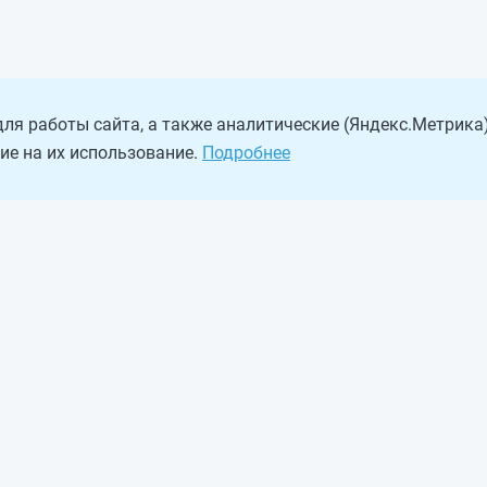
ля работы сайта, а также аналитические (Яндекс.Метрика)
ие на их использование.
Подробнее
Наша команда
Вакансии
Виджеты калькуляторов
ефон:
(812) 209-01-25
иалов запрещено, при согласованном копировании ссылка на ресур
йте в целях его функционирования
в рамках Политики в отношении
ста, покиньте сайт.