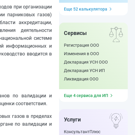
ходов при организации
Еще 52 калькулятора
ии парниковых газов)
бласти аккредитации,
ления деятельности
Сервисы
национальной системе
Регистрация ООО
ний информационных и
уководство вводится в
Изменения в ООО
Декларация УСН ООО
Декларация УСН ИП
Ликвидация ООО
ганов по валидации и
Еще 4 сервиса для ИП
оценки соответствия.
овых газов в пределах
Услуги
органе по валидации и
КонсультантПлюс