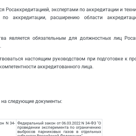
ся Росаккредитацией, экспертами по аккредитации и техн
г по аккредитации, расширению области аккредита
тва является обязательным для должностных лиц Роса
.
твоваться настоящим руководством при подготовке к пр
компетентности аккредитованного лица.
и на следующие документы:
он N 34-
Федеральный закон от 06.03.2022 N 34-ФЗ "О
проведении эксперимента по ограничению
выбросов парниковых газов в отдельных
субъектах Российской Федерации"