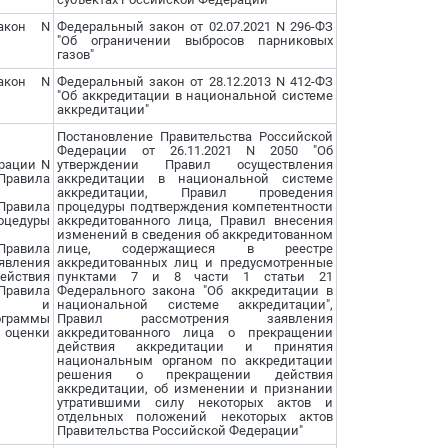
акон N
Федеральный закон от 02.07.2021 N 296-ФЗ
"Об ограничении выбросов парниковых
газов"
акон N
Федеральный закон от 28.12.2013 N 412-ФЗ
"Об аккредитации в национальной системе
аккредитации"
Постановление Правительства Российской
Федерации от 26.11.2021 N 2050 "Об
рации N
утверждении Правил осуществления
вила
аккредитации в национальной системе
аккредитации, Правил проведения
Правила
процедуры подтверждения компетентности
оцедуры
аккредитованного лица, Правил внесения
изменений в сведения об аккредитованном
 Правила
лице, содержащиеся в реестре
явления
аккредитованных лиц и предусмотренные
ействия
пунктами 7 и 8 части 1 статьи 21
Правила
Федерального закона "Об аккредитации в
ния и
национальной системе аккредитации",
ограммы
Правил рассмотрения заявления
ценки
аккредитованного лица о прекращении
действия аккредитации и принятия
национальным органом по аккредитации
решения о прекращении действия
аккредитации, об изменении и признании
утратившими силу некоторых актов и
отдельных положений некоторых актов
Правительства Российской Федерации"