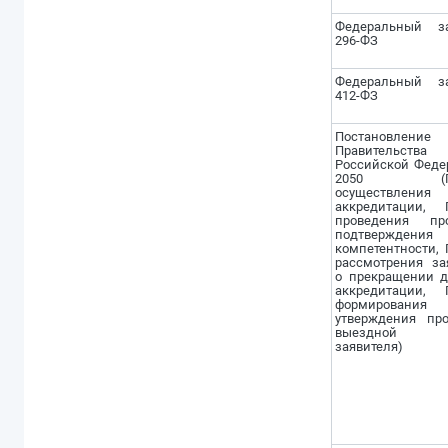
Федеральный з
296-ФЗ
Федеральный з
412-ФЗ
Постановление
Правительства
Российской Феде
2050 (Пра
осуществления
аккредитации, 
проведения пр
подтверждения
компетентности,
рассмотрения за
о прекращении д
аккредитации, 
формирова
утверждения пр
выездной о
заявителя)