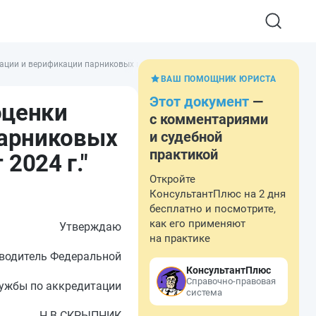
ции и верификации парниковых газов критериям аккредитации. Версия 01.2 Ав
ВАШ ПОМОЩНИК ЮРИСТА
Этот документ
—
оценки
с комментариями
парниковых
и судебной
практикой
2024 г."
Откройте
КонсультантПлюс на 2 дня
бесплатно и посмотрите,
как его применяют
Утверждаю
на практике
водитель Федеральной
КонсультантПлюс
Справочно-правовая
ужбы по аккредитации
система
Н.В.СКРЫПНИК