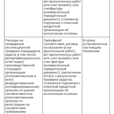
акт выполненных работ
или счет (инвойс) или
счетфактура
(универсальный
передаточный
документ); платежное
поручение с отметкой
кредитной
организации об
исполнении платежа.
Расходы на
Сертификат
В сроки,
проведение
соответствия; договор
установленные
инспекционной
на оказание услуг
настоящим
проверки (предаудита,
(выполнение работ);
Решением
аудита, в том числе
акт выполненных работ
ресертификационного,
или счет (инвойс) или
аттестации)
счет-фактура
производственной
(универсальный
площадки
передаточный
организации
документ); заключение
уполномоченным и
(отчет) о результатах
(или)
проверки (аудита);
аккредитованным
платежное поручение с
(нотифицированным)
отметкой кредитной
органом по оценке
организации об
соответствия или
исполнении платежа.
уполномоченным
органом по
регистрации на
соответствие
требованиям