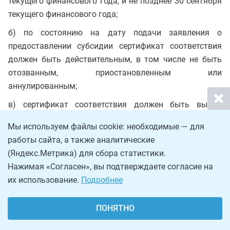
текущего финансового года, и не позднее 30 сентября
текущего финансового года;
б) по состоянию на дату подачи заявления о
предоставлении субсидии сертификат соответствия
должен быть действительным, в том числе не быть
отозванным, приостановленным или
аннулированным;
в) сертификат соответствия должен быть выдан
организации, представившей заявку на участие в
Мы используем файлы cookie: необходимые — для
отборе;
работы сайта, а также аналитические
г) затраты на получение сертификата соответствия
(Яндекс.Метрика) для сбора статистики.
должны быть понесены организацией, представившей
Нажимая «Согласен», вы подтверждаете согласие на
заявку на участие в отборе;
их использование.
Подробнее
д) сертификат соответствия должен быть оформлен
ПОНЯТНО
на продукцию российского производства.
5. Для участия в отборе, в целях подтверждения