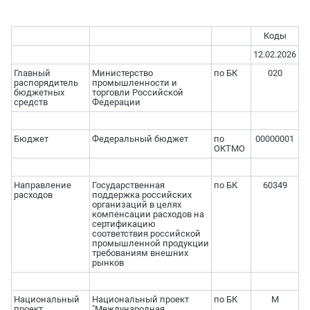
Коды
12.02.2026
Главный
Министерство
по БК
020
распорядитель
промышленности и
бюджетных
торговли Российской
средств
Федерации
Бюджет
Федеральный бюджет
по
00000001
ОКТМО
Направление
Государственная
по БК
60349
расходов
поддержка российских
организаций в целях
компенсации расходов на
сертификацию
соответствия российской
промышленной продукции
требованиям внешних
рынков
Национальный
Национальный проект
по БК
М
проект
"Международная