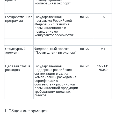
кооперация и экспорт"
Государственная
Государственная
по БК
16
программа
программа Российской
Федерации "Развитие
промышленности и
повышение ее
конкурентоспособности"
Структурный
Федеральный проект
по БК
М1
элемент
"Промышленный экспорт"
Целевая статья
Государственная
по БК
16 2 М1
расходов
поддержка российских
60349
организаций в целях
компенсации расходов на
сертификацию
соответствия российской
промышленной продукции
требованиям внешних
рынков
1. Общая информация