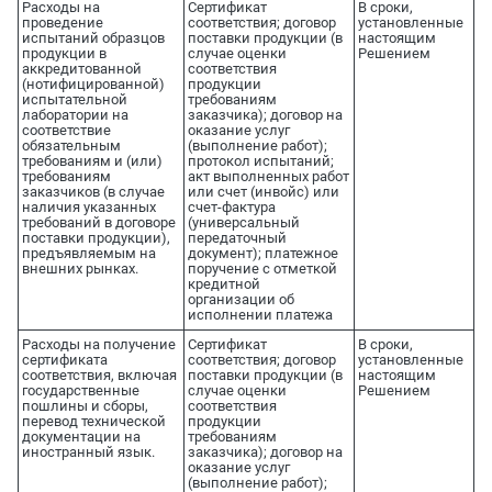
Расходы на
Сертификат
В сроки,
проведение
соответствия; договор
установленные
испытаний образцов
поставки продукции (в
настоящим
продукции в
случае оценки
Решением
аккредитованной
соответствия
(нотифицированной)
продукции
испытательной
требованиям
лаборатории на
заказчика); договор на
соответствие
оказание услуг
обязательным
(выполнение работ);
требованиям и (или)
протокол испытаний;
требованиям
акт выполненных работ
заказчиков (в случае
или счет (инвойс) или
наличия указанных
счет-фактура
требований в договоре
(универсальный
поставки продукции),
передаточный
предъявляемым на
документ); платежное
внешних рынках.
поручение с отметкой
кредитной
организации об
исполнении платежа
Расходы на получение
Сертификат
В сроки,
сертификата
соответствия; договор
установленные
соответствия, включая
поставки продукции (в
настоящим
государственные
случае оценки
Решением
пошлины и сборы,
соответствия
перевод технической
продукции
документации на
требованиям
иностранный язык.
заказчика); договор на
оказание услуг
(выполнение работ);