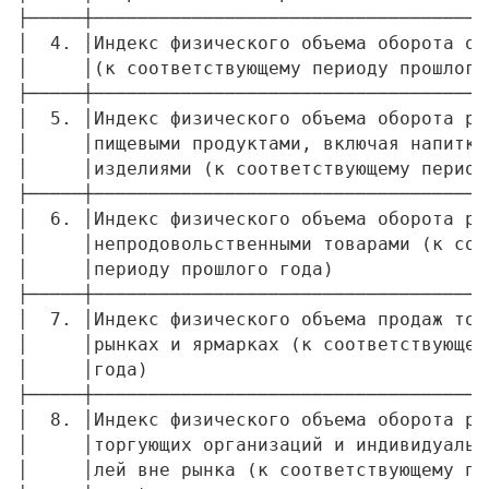
├─────┼────────────────────────────────────
│  4. │Индекс физического объема оборота оп
│     │(к соответствующему периоду прошлого
├─────┼────────────────────────────────────
│  5. │Индекс физического объема оборота ро
│     │пищевыми продуктами, включая напитки
│     │изделиями (к соответствующему период
├─────┼────────────────────────────────────
│  6. │Индекс физического объема оборота ро
│     │непродовольственными товарами (к соо
│     │периоду прошлого года)              
├─────┼────────────────────────────────────
│  7. │Индекс физического объема продаж тов
│     │рынках и ярмарках (к соответствующем
│     │года)                               
├─────┼────────────────────────────────────
│  8. │Индекс физического объема оборота ро
│     │торгующих организаций и индивидуальн
│     │лей вне рынка (к соответствующему пе