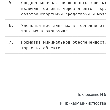
│ 5.  │Среднесписочная численность занятых 
│     │включая торговлю через агентов, кром
│     │автотранспортными средствами и мотоц
├─────┼────────────────────────────────────
│ 6.  │Удельный вес занятых в торговле от о
│     │занятых в экономике                 
├─────┼────────────────────────────────────
│ 7.  │Норматив минимальной обеспеченности 
│     │торговых объектов                   
Приложение N 6
к Приказу Министерства