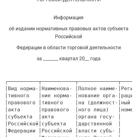
Информация
об издании нормативных правовых актов субъекта
Российской
Федерации в области торговой деятельности
за _______ квартал 20__ года
┌──────────┬───────────┬─────────────┬─────
│Вид норма-│Наименова- │Полное наиме-│Регис
│тивного   │ние норма- │нование орга-│рацио
│правового │тивного    │на (должност-│ный  
│акта      │правового  │ного лица)   │номер
│субъекта  │акта       │органа госу- │     
│Российской│субъекта   │дарственной  │     
│Федерации │Российской │власти субъ- │     