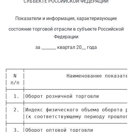
СУБЪЕКТЕ РОССИЙСКОЙ ФЕДЕРАЦИИ
Показатели и информация, характеризующие
состояние торговой отрасли в субъекте Российской
Федерации
за _______ квартал 20__ года
┌─────┬────────────────────────────────────
│  N  │              Наименование показател
│ п/п │                                    
├─────┼────────────────────────────────────
│  1. │Оборот розничной торговли           
├─────┼────────────────────────────────────
│  2. │Индекс физического объема оборота ро
│     │(к соответствующему периоду прошлого
├─────┼────────────────────────────────────
│  3. │Оборот оптовой торговли             