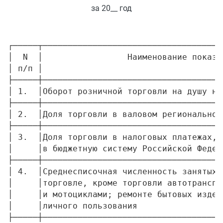
за 20__ год
┌─────┬────────────────────────────────────
│  N  │                 Наименование показа
│ п/п │                                    
├─────┼────────────────────────────────────
│ 1.  │Оборот розничной торговли на душу на
├─────┼────────────────────────────────────
│ 2.  │Доля торговли в валовом региональном
├─────┼────────────────────────────────────
│ 3.  │Доля торговли в налоговых платежах, 
│     │в бюджетную систему Российской Федер
├─────┼────────────────────────────────────
│ 4.  │Среднесписочная численность занятых 
│     │торговле, кроме торговли автотранспо
│     │и мотоциклами; ремонте бытовых издел
│     │личного пользования                 
├─────┼────────────────────────────────────