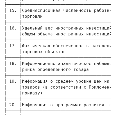
├─────┼────────────────────────────────────
│ 15. │Среднесписочная численность работник
│     │торговли                            
├─────┼────────────────────────────────────
│ 16. │Удельный вес иностранных инвестиций 
│     │общем объеме иностранных инвестиций 
├─────┼────────────────────────────────────
│ 17. │Фактическая обеспеченность населения
│     │торговых объектов                   
├─────┼────────────────────────────────────
│ 18. │Информационно-аналитическое наблюден
│     │рынка определенного товара          
├─────┼────────────────────────────────────
│ 19. │Информация о среднем уровне цен на о
│     │товаров (в соответствии с Приложение
│     │приказу)                            
├─────┼────────────────────────────────────
│ 20. │Информация о программах развития тор
├─────┼────────────────────────────────────