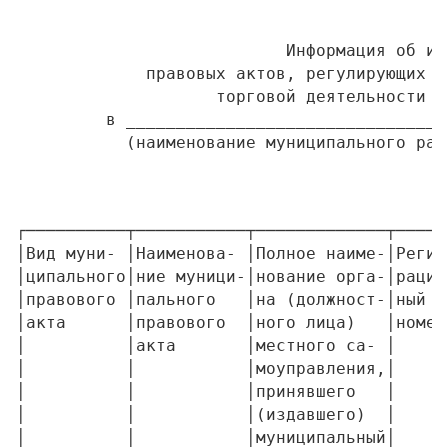
                           Информация об изд
             правовых актов, регулирующих о
                    торговой деятельности за
         в ________________________________
┌──────────┬───────────┬─────────────┬─────
│Вид муни- │Наименова- │Полное наиме-│Регис
│ципального│ние муници-│нование орга-│рацио
│правового │пального   │на (должност-│ный  
│акта      │правового  │ного лица)   │номер
│          │акта       │местного са- │     
│          │           │моуправления,│     
│          │           │принявшего   │     
│          │           │(издавшего)  │     
│          │           │муниципальный│     