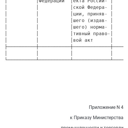
│          │Федерации  │екта Россий- │     
│          │           │ской Федера- │     
│          │           │ции, приняв- │     
│          │           │шего (издав- │     
│          │           │шего) норма- │     
│          │           │тивный право-│     
│          │           │вой акт      │     
├──────────┼───────────┼─────────────┼─────
│          │           │             │     
Приложение N 4
к Приказу Министерства
промышленности и торговли