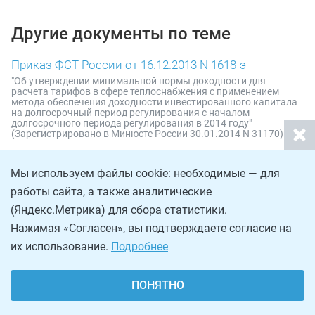
Другие документы по теме
Приказ ФСТ России от 16.12.2013 N 1618-э
"Об утверждении минимальной нормы доходности для
расчета тарифов в сфере теплоснабжения с применением
метода обеспечения доходности инвестированного капитала
на долгосрочный период регулирования с началом
долгосрочного периода регулирования в 2014 году"
(Зарегистрировано в Минюсте России 30.01.2014 N 31170)
Приказ СК России от 18.04.2016 N 30
Мы используем файлы cookie: необходимые — для
"О признании утратившими силу приказов Председателя
Следственного комитета Российской Федерации от 21 апреля
работы сайта, а также аналитические
2011 г. N 70 "Об утверждении Положения об аттестационных
комиссиях Следственного комитета Российской Федерации" и
(Яндекс.Метрика) для сбора статистики.
от 28 августа 2012 г. N 55 "О внесении изменений в приказ
Следственного комитета Российской Федерации от 21 апреля
Нажимая «Согласен», вы подтверждаете согласие на
2011 г. N 70"
их использование.
Подробнее
Приказ Минкультуры России от 25.08.2010 N 558
(ред. от 16.02.2016) "Об утверждении "Перечня типовых
ПОНЯТНО
управленческих архивных документов, образующихся в
процессе деятельности государственных органов, органов
местного самоуправления и организаций, с указанием сроков