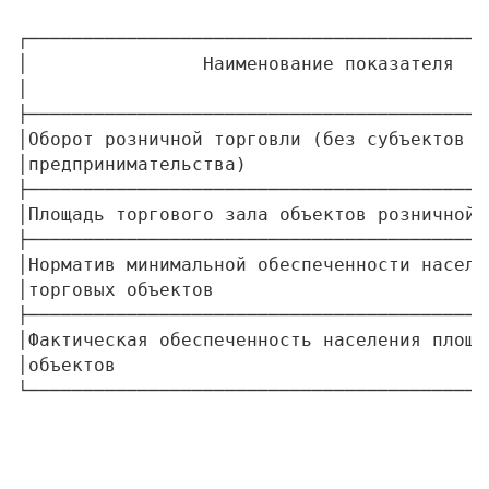
┌──────────────────────────────────────────
│                Наименование показателя   
│                                          
├──────────────────────────────────────────
│Оборот розничной торговли (без субъектов м
│предпринимательства)                      
├──────────────────────────────────────────
│Площадь торгового зала объектов розничной 
├──────────────────────────────────────────
│Норматив минимальной обеспеченности населе
│торговых объектов                         
├──────────────────────────────────────────
│Фактическая обеспеченность населения площа
│объектов                                  