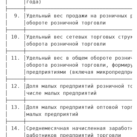
│     │года)                               
├─────┼────────────────────────────────────
│  9. │Удельный вес продажи на розничных ры
│     │обороте розничной торговли          
├─────┼────────────────────────────────────
│ 10. │Удельный вес сетевых торговых структ
│     │оборота розничной торговли          
├─────┼────────────────────────────────────
│ 11. │Удельный вес в общем обороте розничн
│     │оборота розничной торговли, формируе
│     │предприятиями (включая микропредприя
├─────┼────────────────────────────────────
│ 12. │Доля малых предприятий розничной тор
│     │числе малых предприятий             
├─────┼────────────────────────────────────
│ 13. │Доля малых предприятий оптовой торго
│     │малых предприятий                   
├─────┼────────────────────────────────────
│ 14. │Среднемесячная начисленная заработна
│     │работников предприятий торговли     