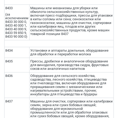
8433
Машины или механизмы для уборки или
обмолота сельскохозяйственных культур,
(за
включая пресс-подборщики, прессы для упаковки
исключением
в кипы соломы или сена; сенокосилки или
8433 30 000 0,
газонокосилки; машины для очистки, сортировки
8433 40 000 1,
или калибровки яиц, плодов или других
8433 40 000 9,
сельскохозяйственных продуктов, кроме машин
8433 59 850 9,
товарной позиции 8437
8433 90 000 0)
8434
Установки и аппараты доильные, оборудование
для обработки и переработки молока
8435
Прессы, дробилки и аналогичное оборудование
для виноделия, производства сидра, фруктовых
соков или аналогичных напитков
8436
Оборудование для сельского хозяйства,
садоводства, лесного хозяйства, птицеводства
или пчеловодства, включая оборудование для
проращивания семян с механическими или
нагревательными устройствами, прочее;
инкубаторы для птицеводства и брудеры
8437
Машины для очистки, сортировки или калибровки
семян, зерна или сухих бобовых овощей;
оборудование для мукомольной
промышленности или для обработки злаковых
или сухих бобовых овощей, кроме оборудования,