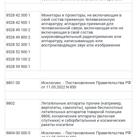
8528 42 300 1
Мониторы и проекторы, не включающие в
свой состав приемную телевизионную
8528 42 900 1
аппаратуру; аппаратура приемная для
телевизионной связи, включающая или не
8528 49 100 2
включающая в свой состав
широковещательный радиоприемник или
8528 49 800 2
аппаратуру, записывающую или
8528 52 300 1
воспроизводящую звук или изображение
8528 52 900 1
8528 59 100 2
8528 59 900 1
8801 00
Исключен. - Постановление Правительства РФ
от 11.05.2022 N 850
8802
Летательные аппараты прочие (например,
вертолеты, самолеты), кроме беспилотных
летательных аппаратов товарной позиции
8806; космические аппараты (включая
спутники) и суборбитальные и космические
ракеты-носители
8804 00 000 0
Исключен. - Постановление Правительства РФ