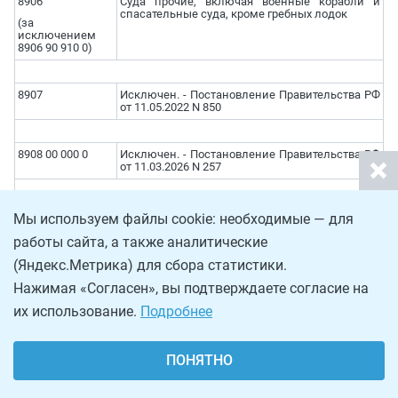
8906
Суда прочие, включая военные корабли и
спасательные суда, кроме гребных лодок
(за
исключением
8906 90 910 0)
8907
Исключен. - Постановление Правительства РФ
от 11.05.2022 N 850
8908 00 000 0
Исключен. - Постановление Правительства РФ
от 11.03.2026 N 257
Мы используем файлы cookie: необходимые — для
работы сайта, а также аналитические
--------------------------------
(Яндекс.Метрика) для сбора статистики.
<*> Для целей применения настоящего перечня
Нажимая «Согласен», вы подтверждаете согласие на
следует руководствоваться исключительно кодом ТН
их использование.
Подробнее
ВЭД ЕАЭС, наименование товара приведено для
удобства пользования.
ПОНЯТНО