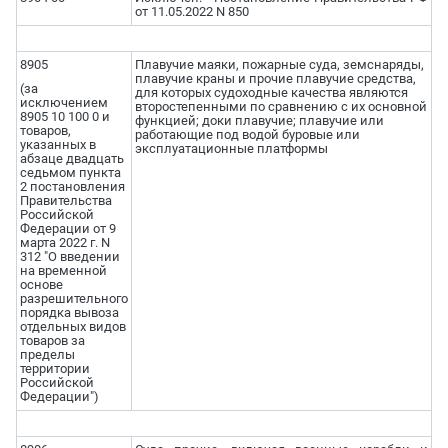
от 11.05.2022 N 850
8905
Плавучие маяки, пожарные суда, земснаряды,
плавучие краны и прочие плавучие средства,
(за
для которых судоходные качества являются
исключением
второстепенными по сравнению с их основной
8905 10 100 0 и
функцией; доки плавучие; плавучие или
товаров,
работающие под водой буровые или
указанных в
эксплуатационные платформы
абзаце двадцать
седьмом пункта
2 постановления
Правительства
Российской
Федерации от 9
марта 2022 г. N
312 "О введении
на временной
основе
разрешительного
порядка вывоза
отдельных видов
товаров за
пределы
территории
Российской
Федерации")