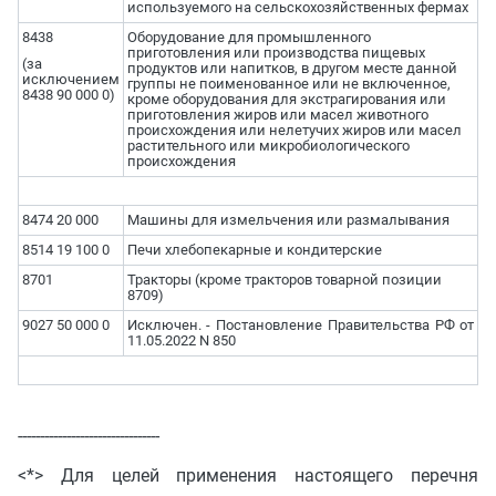
используемого на сельскохозяйственных фермах
8438
Оборудование для промышленного
приготовления или производства пищевых
(за
продуктов или напитков, в другом месте данной
исключением
группы не поименованное или не включенное,
8438 90 000 0)
кроме оборудования для экстрагирования или
приготовления жиров или масел животного
происхождения или нелетучих жиров или масел
растительного или микробиологического
происхождения
8474 20 000
Машины для измельчения или размалывания
8514 19 100 0
Печи хлебопекарные и кондитерские
8701
Тракторы (кроме тракторов товарной позиции
8709)
9027 50 000 0
Исключен. - Постановление Правительства РФ от
11.05.2022 N 850
--------------------------------
<*> Для целей применения настоящего перечня