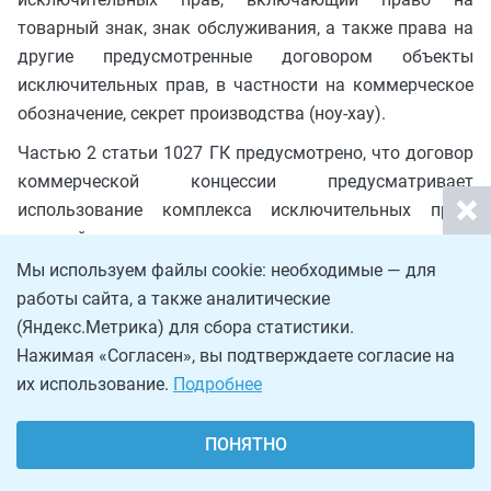
товарный знак, знак обслуживания, а также права на
другие предусмотренные договором объекты
исключительных прав, в частности на коммерческое
обозначение, секрет производства (ноу-хау).
Частью 2 статьи 1027 ГК предусмотрено, что договор
коммерческой концессии предусматривает
использование комплекса исключительных прав,
деловой репутации и коммерческого опыта
правообладателя в определенном объеме (в
Мы используем файлы cookie: необходимые — для
частности, с установлением минимального и (или)
работы сайта, а также аналитические
максимального объема использования), с указанием
(Яндекс.Метрика) для сбора статистики.
или без указания территории использования
Нажимая «Согласен», вы подтверждаете согласие на
применительно к определенной сфере
их использование.
Подробнее
предпринимательской деятельности (продаже
товаров, полученных от правообладателя или
ПОНЯТНО
произведенных пользователем, осуществлению иной