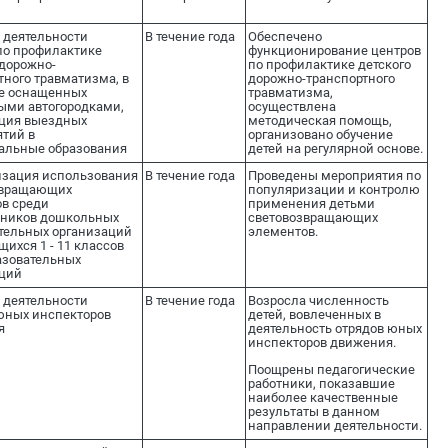
 деятельности
В течение года
Обеспечено
по профилактике
функционирование центров
 дорожно-
по профилактике детского
тного травматизма, в
дорожно-транспортного
ле оснащенных
травматизма,
ыми автогородками,
осуществлена
ация выездных
методическая помощь,
тий в
организовано обучение
альные образования
детей на регулярной основе.
изация использования
В течение года
Проведены мероприятия по
звращающих
популяризации и контролю
в среди
применения детьми
нников дошкольных
световозвращающих
тельных организаций
элементов.
щихся 1 - 11 классов
азовательных
аций
 деятельности
В течение года
Возросла численность
юных инспекторов
детей, вовлеченных в
я
деятельность отрядов юных
инспекторов движения.
Поощрены педагогические
работники, показавшие
наиболее качественные
результаты в данном
направлении деятельности.