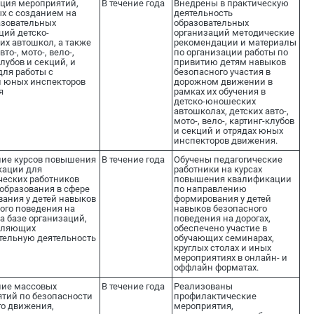
ция мероприятий,
В течение года
Внедрены в практическую
х с созданием на
деятельность
азовательных
образовательных
ций детско-
организаций методические
х автошкол, а также
рекомендации и материалы
вто-, мото-, вело-,
по организации работы по
лубов и секций, и
привитию детям навыков
для работы с
безопасного участия в
 юных инспекторов
дорожном движении в
я
рамках их обучения в
детско-юношеских
автошколах, детских авто-,
мото-, вело-, картинг-клубов
и секций и отрядах юных
инспекторов движения.
ие курсов повышения
В течение года
Обучены педагогические
кации для
работники на курсах
ческих работников
повышения квалификации
образования в сфере
по направлению
ания у детей навыков
формирования у детей
ого поведения на
навыков безопасного
на базе организаций,
поведения на дорогах,
вляющих
обеспечено участие в
тельную деятельность
обучающих семинарах,
круглых столах и иных
мероприятиях в онлайн- и
оффлайн форматах.
ние массовых
В течение года
Реализованы
тий по безопасности
профилактические
о движения,
мероприятия,