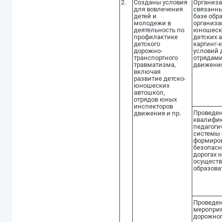
2.
Созданы условия
Организа
для вовлечения
связанны
детей и
базе обр
молодежи в
организа
деятельность по
юношески
профилактике
детских а
детского
картинг-к
дорожно-
условий 
транспортного
отрядами
травматизма,
движени
включая
развитие детско-
юношеских
автошкол,
отрядов юных
инспекторов
Проведен
движения и пр.
квалифи
педагоги
системы 
формиров
безопасн
дорогах 
осущест
образова
Проведе
мероприя
дорожног