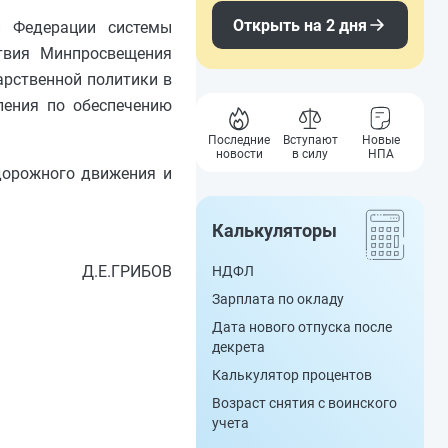
Открыть на 2 дня
й Федерации системы
твия Минпросвещения
арственной политики в
ления по обеспечению
Последние
Вступают
Новые
новости
в силу
НПА
дорожного движения и
Калькуляторы
Д.Е.ГРИБОВ
НДФЛ
Зарплата по окладу
Дата нового отпуска после
декрета
Калькулятор процентов
Возраст снятия с воинского
учета