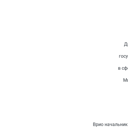
Д
гос
в сф
М
Врио начальник