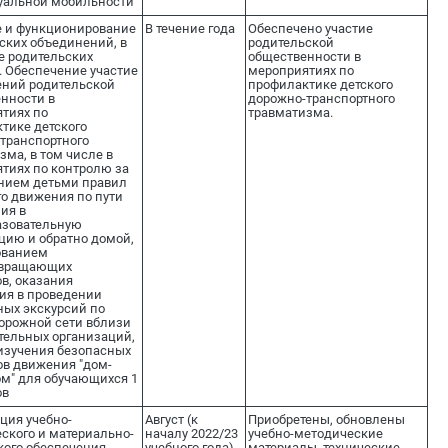
уальной мобильности
 и функционирование
В течение года
Обеспечено участие
ских объединений, в
родительской
е родительских
общественности в
. Обеспечение участие
мероприятиях по
ний родительской
профилактике детского
нности в
дорожно-транспортного
тиях по
травматизма.
тике детского
транспортного
зма, в том числе в
тиях по контролю за
нием детьми правил
о движения по пути
ия в
азовательную
цию и обратно домой,
ованием
звращающих
в, оказания
ия в проведении
ых экскурсий по
орожной сети вблизи
тельных организаций,
изучения безопасных
в движения "дом-
м" для обучающихся 1
ов
ция учебно-
Август (к
Приобретены, обновлены
ского и материально-
началу 2022/23
учебно-методические
кого обеспечения
учебного года)
материалы, технические