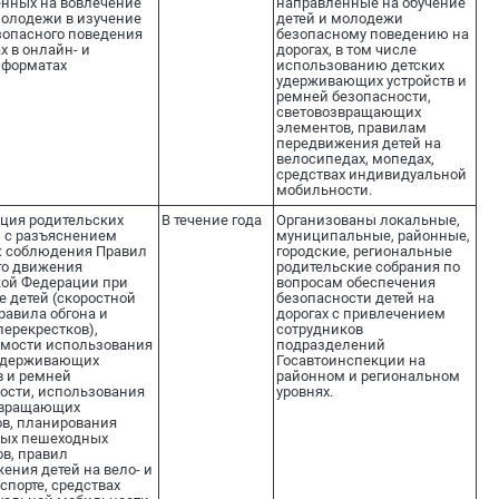
нных на вовлечение
направленные на обучение
молодежи в изучение
детей и молодежи
зопасного поведения
безопасному поведению на
х в онлайн- и
дорогах, в том числе
 форматах
использованию детских
удерживающих устройств и
ремней безопасности,
световозвращающих
элементов, правилам
передвижения детей на
велосипедах, мопедах,
средствах индивидуальной
мобильности.
ция родительских
В течение года
Организованы локальные,
 с разъяснением
муниципальные, районные,
: соблюдения Правил
городские, региональные
го движения
родительские собрания по
ой Федерации при
вопросам обеспечения
е детей (скоростной
безопасности детей на
равила обгона и
дорогах с привлечением
перекрестков),
сотрудников
мости использования
подразделений
 удерживающих
Госавтоинспекции на
в и ремней
районном и региональном
ости, использования
уровнях.
звращающих
в, планирования
ных пешеходных
в, правил
ения детей на вело- и
спорте, средствах