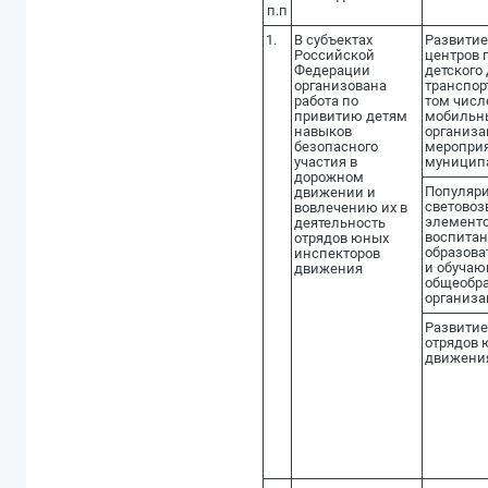
п.п
1.
В субъектах
Развитие
Российской
центров 
Федерации
детского
организована
транспор
работа по
том чис
привитию детям
мобильн
навыков
организ
безопасного
мероприя
участия в
муницип
дорожном
Популяр
движении и
светово
вовлечению их в
элементо
деятельность
воспита
отрядов юных
образова
инспекторов
и обучаю
движения
общеобр
организ
Развитие
отрядов 
движени