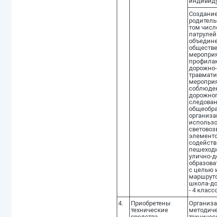
индивид
Создание
родитель
том числ
патрулей
объедине
обществе
мероприя
профилак
дорожно-
травмати
мероприя
соблюде
дорожног
следован
общеобр
организа
использ
светово
элементо
содейств
пешеходн
улично-д
образова
с целью 
маршруто
школа-до
- 4 класс
4.
Приобретены
Организа
технические
методиче
средства
техничес