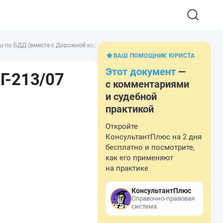
ы по БДД (вместе с Дорожной картой по вопросам развития в субъектах Ро
ВАШ ПОМОЩНИК ЮРИСТА
Этот документ
—
Г-213/07
с комментариями
и судебной
практикой
Откройте
КонсультантПлюс на 2 дня
бесплатно и посмотрите,
как его применяют
на практике
КонсультантПлюс
Справочно-правовая
система