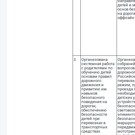
направле
детей и 
основ бе
на дорога
оффлайн
3.
Организована
Организа
системная работа
собраний
с родителями по
вопросов
обучению детей
дорожно
основам правил
Российск
дорожного
перевозк
движения и
режим, п
привитию им
проезда 
навыков
необходи
безопасного
детских
поведения на
устройст
дорогах,
безопасн
обеспечению
светово
безопасности
элементо
детей при
безопас
перевозках в
маршруто
транспортных
передвиж
средствах
мототран