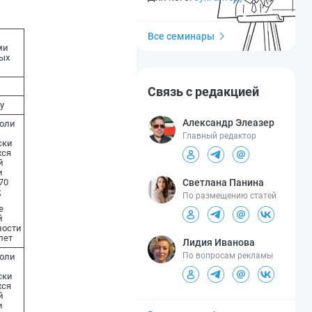
Все семинары
ми
ых
Связь с редакцией
у
Александр Элеазер
доли
Главный редактор
ски
ся
й
и
Светлана Панина
70
;
По размещению статей
е
й
ности
лет
Лидия Иванова
По вопросам рекламы
доли
ски
ся
й
и