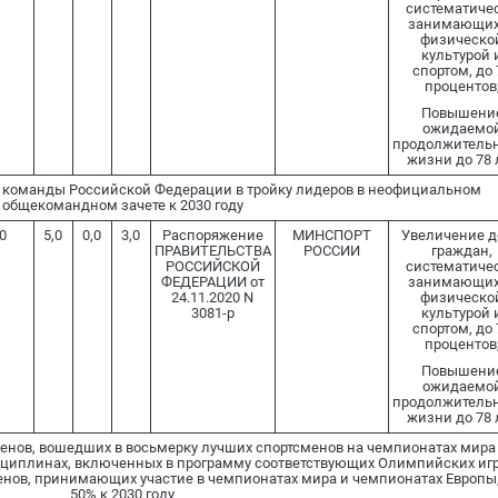
систематиче
занимающих
физическо
культурой 
спортом, до 
процентов
Повышени
ожидаемо
продолжитель
жизни до 78 
команды Российской Федерации в тройку лидеров в неофициальном
общекомандном зачете к 2030 году
0
5,0
0,0
3,0
Распоряжение
МИНСПОРТ
Увеличение 
ПРАВИТЕЛЬСТВА
РОССИИ
граждан,
РОССИЙСКОЙ
систематиче
ФЕДЕРАЦИИ от
занимающих
24.11.2020 N
физическо
3081-р
культурой 
спортом, до 
процентов
Повышени
ожидаемо
продолжитель
жизни до 78 
енов, вошедших в восьмерку лучших спортсменов на чемпионатах мира
циплинах, включенных в программу соответствующих Олимпийских игр
нов, принимающих участие в чемпионатах мира и чемпионатах Европы,
50% к 2030 году