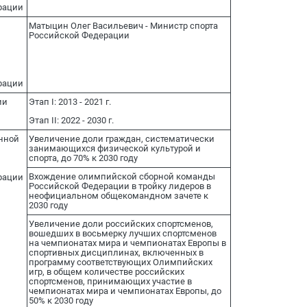
рации
Матыцин Олег Васильевич - Министр спорта
Российской Федерации
рации
ии
Этап I: 2013 - 2021 г.
Этап II: 2022 - 2030 г.
нной
Увеличение доли граждан, систематически
занимающихся физической культурой и
спорта, до 70% к 2030 году
Вхождение олимпийской сборной команды
рации
Российской Федерации в тройку лидеров в
неофициальном общекомандном зачете к
2030 году
Увеличение доли российских спортсменов,
вошедших в восьмерку лучших спортсменов
на чемпионатах мира и чемпионатах Европы в
спортивных дисциплинах, включенных в
программу соответствующих Олимпийских
игр, в общем количестве российских
спортсменов, принимающих участие в
чемпионатах мира и чемпионатах Европы, до
50% к 2030 году