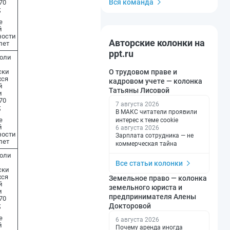
Вся команда
70
;
е
й
ности
Авторские колонки на
лет
ppt.ru
доли
О трудовом праве и
ски
ся
кадровом учете — колонка
й
Татьяны Лисовой
и
70
7 августа 2026
;
В МАКС читатели проявили
е
интерес к теме cookie
й
6 августа 2026
ности
Зарплата сотрудника — не
лет
коммерческая тайна
доли
Все статьи колонки
ски
ся
Земельное право — колонка
й
земельного юриста и
и
предпринимателя Алены
70
Докторовой
;
е
6 августа 2026
й
Почему аренда иногда