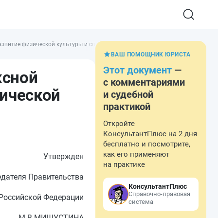
витие физической культуры и спорта (утв. решением Правительства РФ от 
ВАШ ПОМОЩНИК ЮРИСТА
Этот документ
—
ксной
с комментариями
ической
и судебной
практикой
Откройте
КонсультантПлюс на 2 дня
бесплатно и посмотрите,
как его применяют
Утвержден
на практике
дателя Правительства
КонсультантПлюс
Справочно-правовая
Российской Федерации
система
М.В.МИШУСТИНА