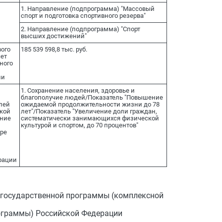
1. Направление (подпрограмма) "Массовый
спорт и подготовка спортивного резерва"
2. Направление (подпрограмма) "Спорт
высших достижений"
ого
185 539 598,8 тыс. руб.
чет
ного
ии
1. Сохранение населения, здоровье и
благополучие людей/Показатель "Повышение
лей
ожидаемой продолжительности жизни до 78
кой
лет"/Показатель "Увеличение доли граждан,
яние
систематически занимающихся физической
культурой и спортом, до 70 процентов"
ере
рации
и государственной программы (комплексной
граммы) Российской Федерации