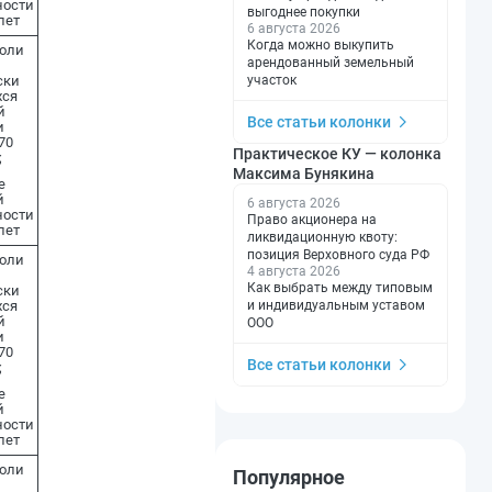
ности
выгоднее покупки
лет
6 августа 2026
Когда можно выкупить
доли
арендованный земельный
участок
ски
ся
й
Все статьи колонки
и
70
Практическое КУ — колонка
;
Максима Бунякина
е
й
6 августа 2026
ности
Право акционера на
лет
ликвидационную квоту:
позиция Верховного суда РФ
доли
4 августа 2026
Как выбрать между типовым
ски
и индивидуальным уставом
ся
й
ООО
и
70
Все статьи колонки
;
е
й
ности
лет
доли
Популярное