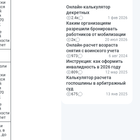
ски
Онлайн-калькулятор
ся
й
декретных
и
2.4к
1 фев 2026
70
Каким организациям
;
разрешили бронировать
е
работников от мобилизации
й
2к
20 июл 2026
ности
Онлайн-расчет возраста
лет
снятия с воинского учета
973
6 авг 2024
Инструкция: как оформить
доли
инвалидность в 2026 году
809
12 мар 2025
ски
Калькулятор расчета
ся
госпошлины в арбитражный
й
и
суд
70
675
13 янв 2025
;
е
й
ности
лет
 и
, в
 до