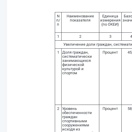
N
Наименование
Единица
Баз
п/
показателя
измерения
знач
п
(по ОКЕИ)
1
2
3
Увеличение доли граждан, системати
1
Доля граждан,
Процент
45
систематически
занимающихся
физической
культурой и
спортом
2
Уровень
Процент
58
обеспеченности
граждан
спортивными
сооружениями
исходя из