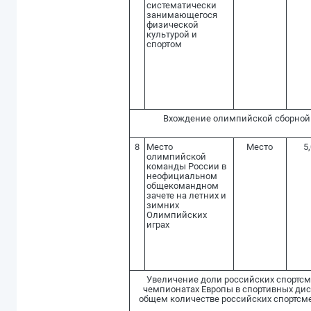
систематически
занимающегося
физической
культурой и
спортом
Вхождение олимпийской сборной 
8
Место
Место
5,
олимпийской
команды России в
неофициальном
общекомандном
зачете на летних и
зимних
Олимпийских
играх
Увеличение доли российских спортсм
чемпионатах Европы в спортивных дис
общем количестве российских спортсме