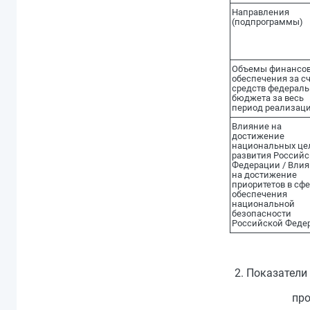
Направления
(подпрограммы)
Объемы финансов
обеспечения за с
средств федераль
бюджета за весь
период реализац
Влияние на
достижение
национальных це
развития Российс
Федерации / Вли
на достижение
приоритетов в сф
обеспечения
национальной
безопасности
Российской Феде
2. Показател
про