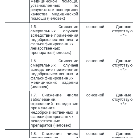
медицинской помощи,
установленных по
результатам экспертизы
качества медицинской
помощи (человек)
1.5. Снижение
основной
Данные
смертельных случаев
отсутствуют
вследствие применения
<*>
недоброкачественных и
фальсифицированных
лекарственных
препаратов (человек)
1.6. Снижение
основной
Данные
смертельных случаев
отсутствуют
вследствие применения
<*>
недоброкачественных и
фальсифицированных
медицинских изделий
(человек)
1.7. Снижение числа
основной
Данные
заболеваний,
отсутствуют
отравлений вследствие
<*>
применения
недоброкачественных и
фальсифицированных
лекарственных
препаратов (человек)
1.8. Снижения числа
основной
Данные
пострадавших и
отсутствуют