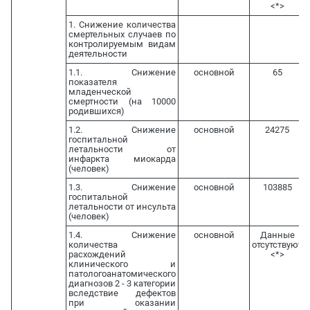
<*>
1. Снижение количества
смертельных случаев по
контролируемым видам
деятельности
1.1. Снижение
основной
65
показателя
младенческой
смертности (на 10000
родившихся)
1.2. Снижение
основной
24275
госпитальной
летальности от
инфаркта миокарда
(человек)
1.3. Снижение
основной
103885
госпитальной
летальности от инсульта
(человек)
1.4. Снижение
основной
Данные
количества
отсутствуют
расхождений
<*>
клинического и
патологоанатомического
диагнозов 2 - 3 категории
вследствие дефектов
при оказании