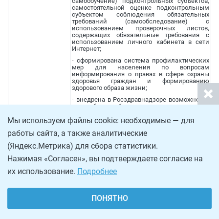
самообучение) подконтрольных субъектов,
самостоятельной оценке подконтрольным
субъектом соблюдения обязательных
требований (самообследование) с
использованием проверочных листов,
содержащих обязательные требования с
использованием личного кабинета в сети
Интернет;
- сформирована система профилактических
мер для населения по вопросам
информирования о правах в сфере охраны
здоровья граждан и формированию
здорового образа жизни;
- внедрена в Росздравнадзоре возможность
досудебного обжалования в электронном
виде, в том числе, с использованием
Мы используем файлы cookie: необходимые — для
"Личного кабинета" на основе утвержденного
Стандарта комплексной профилактики
работы сайта, а также аналитические
нарушений обязательных требований для
ФОИВ (разрабатывается Минэкономразвития
(Яндекс.Метрика) для сбора статистики.
России).
Нажимая «Согласен», вы подтверждаете согласие на
Этап II до конца 2018 года
их использование.
Подробнее
- опубликован в открытом доступе годовой
доклад с руководством по соблюдению
обязательных требований по
государственному контролю качества и
ПОНЯТНО
безопасности медицинской деятельности;
федеральному государственному надзору в
сфере обращения лекарственных средств;