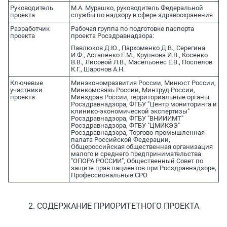
Руководитель
М.А. Мурашко, руководитель Федеральной
проекта
службы по надзору в сфере здравоохранения
Разработчик
Рабочая группа по подготовке паспорта
проекта
проекта Росздравнадзора:
Павлюков Д.Ю., Пархоменко Д.В., Серегина
И.Ф., Астапенко Е.М., Крупнова И.В., Косенко
В.В., Лисовой Л.В., Масельонес Е.В., Поспелов
К.Г., Шаронов А.Н.
Ключевые
Минэкономразвития России, Минюст России,
участники
Минкомсвязь России, Минтруд России,
проекта
Минздрав России, территориальные органы
Росздравнадзора, ФГБУ "Центр мониторинга и
клинико-экономической экспертизы"
Росздравнадзора, ФГБУ "ВНИИИМТ"
Росздравнадзора, ФГБУ "ЦМИКЭЭ"
Росздравнадзора, Торгово-промышленная
палата Российской Федерации,
Общероссийская общественная организация
малого и среднего предпринимательства
"ОПОРА РОССИИ", Общественный Совет по
защите прав пациентов при Росздравнадзоре,
Профессиональные СРО
2. СОДЕРЖАНИЕ ПРИОРИТЕТНОГО ПРОЕКТА