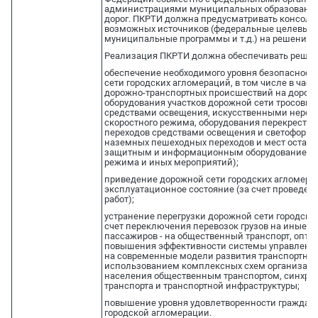
администрациями муниципальных образований
дорог. ПКРТИ должна предусматривать консолид
возможных источников (федеральные целевые 
муниципальные программы и т.д.) на решение 
Реализация ПКРТИ должна обеспечивать решен
обеспечение необходимого уровня безопасност
сети городских агломераций, в том числе в ча
дорожно-транспортных происшествий на дорожно
оборудования участков дорожной сети тросовы
средствами освещения, искусственными неров
скоростного режима, оборудования перекрестк
переходов средствами освещения и светофорно
наземных пешеходных переходов и мест остано
защитным и информационным оборудованием, в
режима и иных мероприятий);
приведение дорожной сети городских агломера
эксплуатационное состояние (за счет проведе
работ);
устранение перегрузки дорожной сети городских
счет переключения перевозок грузов на иные в
пассажиров - на общественный транспорт, опти
повышения эффективности системы управлени
на современные модели развития транспортной
использованием комплексных схем организаци
населения общественным транспортом, синхрон
транспорта и транспортной инфраструктуры;
повышение уровня удовлетворенности граждан
городской агломерации.