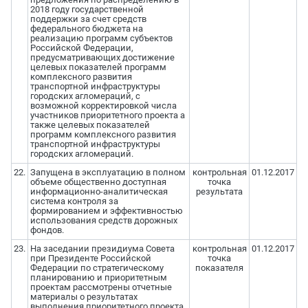
2018 году государственной
поддержки за счет средств
федерального бюджета на
реализацию программ субъектов
Российской Федерации,
предусматривающих достижение
целевых показателей программ
комплексного развития
транспортной инфраструктуры
городских агломераций, с
возможной корректировкой числа
участников приоритетного проекта а
также целевых показателей
программ комплексного развития
транспортной инфраструктуры
городских агломераций.
22.
Запущена в эксплуатацию в полном
контрольная
01.12.2017
объеме общественно доступная
точка
информационно-аналитическая
результата
система контроля за
формированием и эффективностью
использования средств дорожных
фондов.
23.
На заседании президиума Совета
контрольная
01.12.2017
при Президенте Российской
точка
Федерации по стратегическому
показателя
планированию и приоритетным
проектам рассмотрены отчетные
материалы о результатах
выполнения приоритетного проекта,