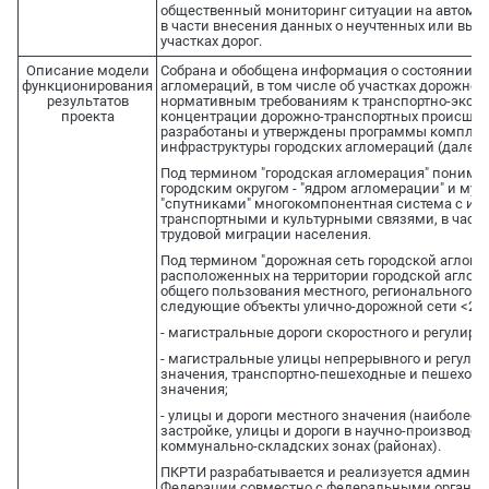
общественный мониторинг ситуации на автомоби
в части внесения данных о неучтенных или вы
участках дорог.
Описание модели
Собрана и обобщена информация о состоянии д
функционирования
агломераций, в том числе об участках дорожной
результатов
нормативным требованиям к транспортно-экспл
проекта
концентрации дорожно-транспортных происшест
разработаны и утверждены программы комплекс
инфраструктуры городских агломераций (далее 
Под термином "городская агломерация" понима
городским округом - "ядром агломерации" и м
"спутниками" многокомпонентная система с и
транспортными и культурными связями, в частн
трудовой миграции населения.
Под термином "дорожная сеть городской агломе
расположенных на территории городской аглом
общего пользования местного, регионального и 
следующие объекты улично-дорожной сети <2>:
- магистральные дороги скоростного и регулиру
- магистральные улицы непрерывного и регули
значения, транспортно-пешеходные и пешеходн
значения;
- улицы и дороги местного значения (наиболее 
застройке, улицы и дороги в научно-производ
коммунально-складских зонах (районах).
ПКРТИ разрабатывается и реализуется админис
Федерации совместно с федеральными органам