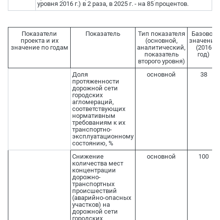
уровня 2016 г.) в 2 раза, в 2025 г. - на 85 процентов.
Показатели
Показатель
Тип показателя
Базовое
проекта и их
(основной,
значение
значение по годам
аналитический,
(2016
показатель
год)
второго уровня)
Доля
основной
38
протяженности
дорожной сети
городских
агломераций,
соответствующих
нормативным
требованиям к их
транспортно-
эксплуатационному
состоянию, %
Снижение
основной
100
количества мест
концентрации
дорожно-
транспортных
происшествий
(аварийно-опасных
участков) на
дорожной сети
городских