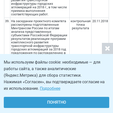
развития транспортной
инфраструктуры городских
агломераций на 2018 г., в том числе
приемка выполнения
соответствующих работ.
39.
На заседании проектного комитета
контрольная
20.11.2018
рассмотрены подготовленные
точка
Минтрансом России по итогам
результата
анализа представленных
субъектами Российской Федерации
результатов реализации программ
комплексного развития
транспортной инфраструктуры
городских агломераций за 2018 год
предложения по распределению в
2019 году государственной
поддержки за счет средств
Мы используем файлы cookie: необходимые — для
федерального бюджета на
реализацию программ субъектов
работы сайта, а также аналитические
Российской Федерации,
предусматривающих достижение
(Яндекс.Метрика) для сбора статистики.
целевых показателей программ
комплексного развития
Нажимая «Согласен», вы подтверждаете согласие на
транспортной инфраструктуры
их использование.
Подробнее
городских агломераций в рамках
приоритетного проекта, с
возможной корректировкой числа
участников приоритетного проекта а
ПОНЯТНО
также целевых показателей
программ комплексного развития
транспортной инфраструктуры
городских агломераций.