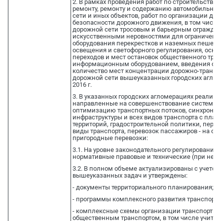
2. В рамках проведения работ по строительству,
ремонту, ремонту и содержанию автомобильных
сети и иных объектов, работ по организации 
безопасности дорожного движения, в том числе 
дорожной сети тросовым и барьерным огражде
искусственными неровностями для ограничения
оборудования перекрестков и наземных пешехо
освещения и светофорного регулирования, ос
переходов и мест остановок общественного тра
информационным оборудованием, введения огр
количество мест концентрации дорожно-трансп
дорожной сети вышеуказанных городских аглом
2016 г.
3. В указанных городских агломерациях реали
направленные на совершенствование системы 
оптимизацию транспортных потоков, синхрониз
инфраструктуры и всех видов транспорта с пла
территорий, градостроительной политики, пере
виды транспорта, перевозок пассажиров - на о
пригородные перевозки:
3.1. На уровне законодательного регулировани
нормативные правовые и технические (при необ
3.2. В полном объеме актуализированы с учето
вышеуказанных задач и утверждены:
- документы территориального планирования;
- программы комплексного развития транспортн
- комплексные схемы организации транспортно
общественным транспортом, в том числе учиты