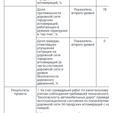
агломераций, %
Доля
Показатель
78
протяженности
второго уровня
дорожной сети
городских
агломераций,
работающих в
режиме перегрузки
в "час-пик", %
Доля граждан,
Показатель
0
отметивших
второго уровня
улучшение
ситуации на
дорожной сети
городских
агломераций (в
части состояния
дорожной сети и
уровня
безопасности
дорожного
движения), %
Результаты
1. За счет проведения работ по капитальному р
проекта
учетом соблюдения требований технического р
"Безопасность автомобильных дорог" приведено
эксплуатационное состояние по показателям ро
дорожной сети 34 городских агломераций с нас
каждой.