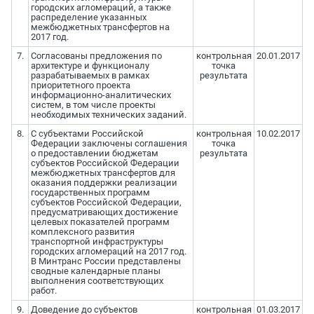
городских агломераций, а также
распределение указанных
межбюджетных трансфертов на
2017 год.
7.
Согласованы предложения по
контрольная
20.01.2017
архитектуре и функционалу
точка
разрабатываемых в рамках
результата
приоритетного проекта
информационно-аналитических
систем, в том числе проекты
необходимых технических заданий.
8.
С субъектами Российской
контрольная
10.02.2017
Федерации заключены соглашения
точка
о предоставлении бюджетам
результата
субъектов Российской Федерации
межбюджетных трансфертов для
оказания поддержки реализации
государственных программ
субъектов Российской Федерации,
предусматривающих достижение
целевых показателей программ
комплексного развития
транспортной инфраструктуры
городских агломераций на 2017 год.
В Минтранс России представлены
сводные календарные планы
выполнения соответствующих
работ.
9.
Доведение до субъектов
контрольная
01.03.2017