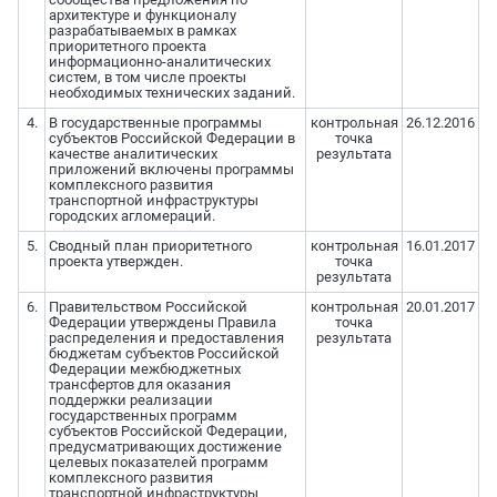
архитектуре и функционалу
разрабатываемых в рамках
приоритетного проекта
информационно-аналитических
систем, в том числе проекты
необходимых технических заданий.
4.
В государственные программы
контрольная
26.12.2016
субъектов Российской Федерации в
точка
качестве аналитических
результата
приложений включены программы
комплексного развития
транспортной инфраструктуры
городских агломераций.
5.
Сводный план приоритетного
контрольная
16.01.2017
проекта утвержден.
точка
результата
6.
Правительством Российской
контрольная
20.01.2017
Федерации утверждены Правила
точка
распределения и предоставления
результата
бюджетам субъектов Российской
Федерации межбюджетных
трансфертов для оказания
поддержки реализации
государственных программ
субъектов Российской Федерации,
предусматривающих достижение
целевых показателей программ
комплексного развития
транспортной инфраструктуры