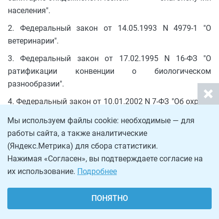
населения".
2. Федеральный закон от 14.05.1993 N 4979-1 "О
ветеринарии".
3. Федеральный закон от 17.02.1995 N 16-ФЗ "О
ратификации конвенции о биологическом
разнообразии".
4. Федеральный закон от 10.01.2002 N 7-ФЗ "Об охране
окружающей среды".
Мы используем файлы cookie: необходимые — для
5. Федеральный закон от 26.04.2008 N 52-ФЗ "О
работы сайта, а также аналитические
ратификации Соглашения о международных
(Яндекс.Метрика) для сбора статистики.
стандартах на гуманный отлов диких животных
Нажимая «Согласен», вы подтверждаете согласие на
между Европейским сообществом, Канадой и
их использование.
Подробнее
Российской Федерацией".
ПОНЯТНО
6. Федеральный закон от 21.11.2011 N 323-ФЗ "Об
основах охраны здоровья граждан в Российской