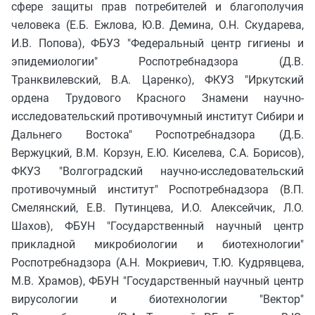
сфере защиты прав потребителей и благополучия
человека (Е.Б. Ежлова, Ю.В. Демина, О.Н. Скударева,
И.В. Попова), ФБУЗ "Федеральный центр гигиены и
эпидемиологии" Роспотребнадзора (Д.В.
Транквилевский, В.А. Царенко), ФКУЗ "Иркутский
ордена Трудового Красного Знамени научно-
исследовательский противочумный институт Сибири и
Дальнего Востока" Роспотребнадзора (Д.Б.
Вержуцкий, В.М. Корзун, Е.Ю. Киселева, С.А. Борисов),
ФКУЗ "Волгоградский научно-исследовательский
противочумный институт" Роспотребнадзора (В.П.
Смелянский, Е.В. Путинцева, И.О. Алексейчик, Л.О.
Шахов), ФБУН "Государственный научный центр
прикладной микробиологии и биотехнологии"
Роспотребнадзора (А.Н. Мокриевич, Т.Ю. Кудрявцева,
М.В. Храмов), ФБУН "Государственный научный центр
вирусологии и биотехнологии "Вектор"