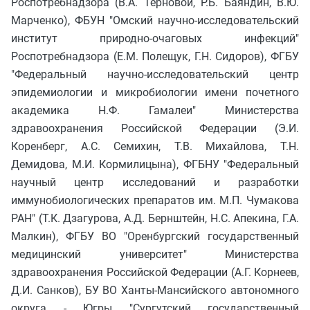
Роспотребнадзора (В.А. Терновой, Р.Б. Баяндин, В.Ю.
Марченко), ФБУН "Омский научно-исследовательский
институт природно-очаговых инфекций"
Роспотребнадзора (Е.М. Полещук, Г.Н. Сидоров), ФГБУ
"Федеральный научно-исследовательский центр
эпидемиологии и микробиологии имени почетного
академика Н.Ф. Гамалеи" Министерства
здравоохранения Российской Федерации (Э.И.
Коренберг, А.С. Семихин, Т.В. Михайлова, Т.Н.
Демидова, М.И. Кормилицына), ФГБНУ "Федеральный
научный центр исследований и разработки
иммунобиологических препаратов им. М.П. Чумакова
РАН" (Т.К. Дзагурова, А.Д. Бернштейн, Н.С. Апекина, Г.А.
Малкин), ФГБУ ВО "Оренбургский государственный
медицинский университет" Министерства
здравоохранения Российской Федерации (А.Г. Корнеев,
Д.И. Санков), БУ ВО Ханты-Мансийского автономного
округа - Югры "Сургутский государственный