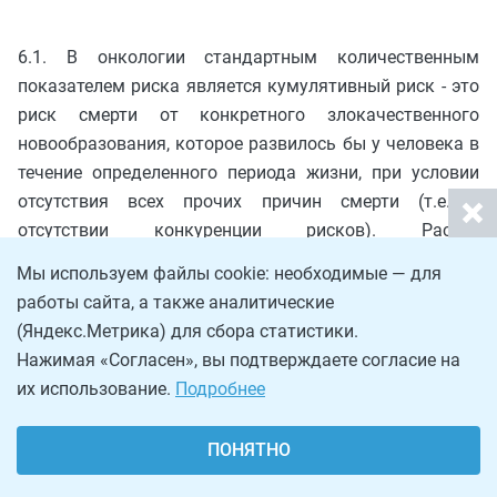
6.1. В онкологии стандартным количественным
показателем риска является кумулятивный риск - это
риск смерти от конкретного злокачественного
новообразования, которое развилось бы у человека в
течение определенного периода жизни, при условии
отсутствия всех прочих причин смерти (т.е. в
отсутствии конкуренции рисков). Расчет
пожизненного кумулятивного риска CR производится
Мы используем файлы cookie: необходимые — для
по формуле (7):
работы сайта, а также аналитические
(Яндекс.Метрика) для сбора статистики.
Нажимая «Согласен», вы подтверждаете согласие на
, где (7)
их использование.
Подробнее
- кумулятивная смертность от радон-
ПОНЯТНО
индуцированного рака легкого, отн. ед., которая
рассчитывается по формуле (8):