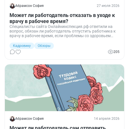
Абрамсон София
27 июля 2026
Может ли работодатель отказать в уходе к
врачу в рабочее время?
Специалисты сайта Онлайнинспекция.рф ответили на
вопрос, обязан ли работодатель отпустить работника к
врачу в рабочее время, если проблемы со здоровьем
возникли из‑за рабочих ситуаций, и какие документы
затем нужно представить, чтобы отсутствие считалось
Кадровику
Обзоры
уважительным.
205
Абрамсон София
14 апреля 2026
Может ли работодатель сам отправить