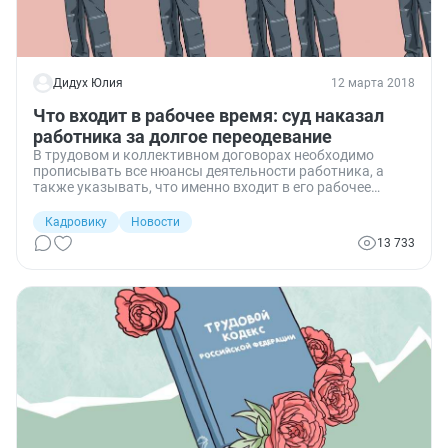
Дидух Юлия
12 марта 2018
Что входит в рабочее время: суд наказал
работника за долгое переодевание
В трудовом и коллективном договорах необходимо
прописывать все нюансы деятельности работника, а
также указывать, что именно входит в его рабочее
время, а что он должен делать или до, или после работы.
В противном случае мнения об использовании трудовых
Кадровику
Новости
ресурсов могут разойтись даже у суда с Рострудом.
13 733