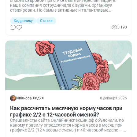
В моей кадровой практике была интересная задача:
наша компания сотрудничала с вузами, организуя
стажировки. Но самые активные и талантливые
студенты после её прохождения задавали вопрос о
возможности остаться у нас работать по-настоящему.
Кадровику
Статьи
Они хотели не просто получить опыт, а полноценно
3 193
трудиться и зарабатывать. Можно ли оформить такого
сотрудника на полную ставку, какие есть ограничения по
времени и какие гарантии придётся дать? Разбираем
нормы ТК РФ, совместительство, учебные отпуска и
особенности приёма студентов и аспирантов, в том числе
несовершеннолетних.
Иванова Лидия
8 декабря 2025
Как рассчитать месячную норму часов при
графике 2/2 с 12-часовой сменой?
Специалисты сайта Онлайнинспекции.рф объяснили, по
какому правилу определяется норма часов в месяц при
графике 2/2 (12-часовые смены) и 40-часовой неделе — и
почему этот порядок одинаков для всех работников.