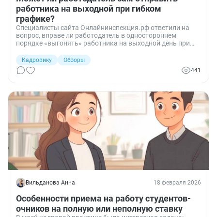
работника на выходной при гибком
графике?
Специалисты сайта Онлайнинспекция.рф ответили на
вопрос, вправе ли работодатель в одностороннем
порядке «выгонять» работника на выходной день при
гибком графике и суммированном учёте рабочего
времени, ссылаясь на производственную необходимость
Кадровику
Обзоры
по ПВТР.
441
Вильданова Анна
18 февраля 2026
Особенности приема на работу студентов-
очников на полную или неполную ставку