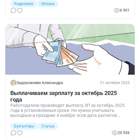
Кадровику
Обзоры
6 901
Задорожнева Александра
21 октября 2025
Выплачиваем зарплату за октябрь 2025
года
Работодатели производят выплату ЗП за октябрь 2025
года в установленные сроки. Но нужно учитывать
выходные и праздник 4 ноября: если дата расчетов
выпадает на нерабочий день, то выплатите зарплату
работникам заранее.
Бухгалтеру
Статьи
20 936