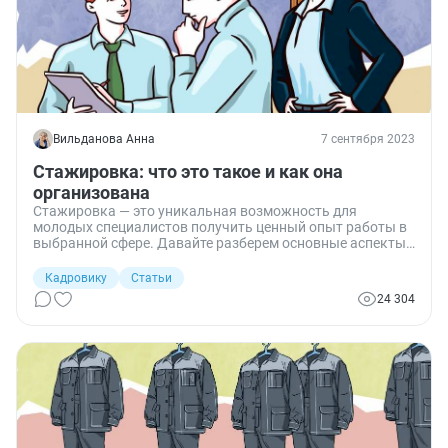
Вильданова Анна
7 сентября 2023
Стажировка: что это такое и как она
организована
Стажировка — это уникальная возможность для
молодых специалистов получить ценный опыт работы в
выбранной сфере. Давайте разберем основные аспекты
такой возможности, включая ее определение, отличие от
практики и документальное оформление.
Кадровику
Статьи
24 304