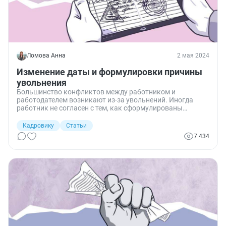
Ломова Анна
2 мая 2024
Изменение даты и формулировки причины
увольнения
Большинство конфликтов между работником и
работодателем возникают из-за увольнений. Иногда
работник не согласен с тем, как сформулированы
причины увольнения, или желает перенести его дату. Я
разобралась в этом вопросе детально: в каких случаях
Кадровику
Статьи
допустимо поменять срок и формулировку увольнения, и
7 434
как это сделать в досудебном порядке и через суд.