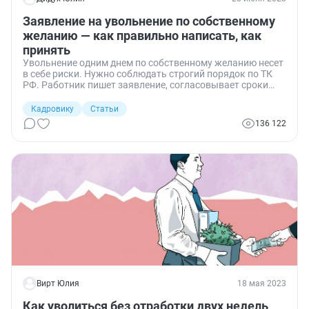
Заявление на увольнение по собственному
желанию — как правильно написать, как
принять
Увольнение одним днем по собственному желанию несет
в себе риски. Нужно соблюдать строгий порядок по ТК
РФ. Работник пишет заявление, согласовывает сроки
прекращения трудового договора, а работодатель
проводит расчет. Рассказываем, как составить
Кадровику
Статьи
заявление на увольнение с отработкой и без.
136 122
Вирт Юлия
18 мая 2023
Как уволиться без отработки двух недель