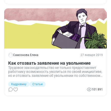
Самсонова Елена
27 января 2019
Как отозвать заявление на увольнение
Трудовое законодательство не только предоставляет
работнику возможность уволиться по своей инициативе,
но и отозвать заявление об увольнении по собственному
желанию. Однако это право не носит абсолютный
характер и имеет ряд ограничений. В этой статье вы
Кадровику
Статьи
узнаете, можно ли отозвать заявление об увольнении,
101 891
какие условия для этого необходимы и какую процедуру
при этом соблюсти.