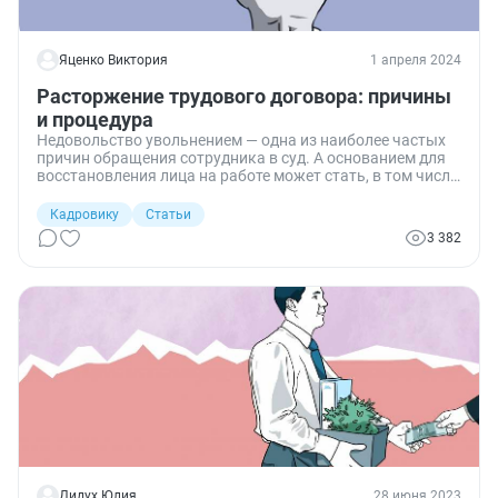
Яценко Виктория
1 апреля 2024
Расторжение трудового договора: причины
и процедура
Недовольство увольнением — одна из наиболее частых
причин обращения сотрудника в суд. А основанием для
восстановления лица на работе может стать, в том числе,
неправильное оформление процедуры расторжения
трудового договора. Рассказываю про основания для
Кадровику
Статьи
расторжения и процедуру, чтобы вы могли избежать
3 382
возможных ошибок.
Дидух Юлия
28 июня 2023