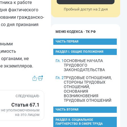
тника к работе
 дня фактического
Пробный доступ на 2 дня
сновании гражданско-
 со дня признания
МЕНЮ КОДЕКСА · ТК РФ
ЧАСТЬ ПЕРВАЯ
 иными
димость
РАЗДЕЛ I. ОБЩИЕ ПОЛОЖЕНИЯ
 органами, не
Гл. 1
ОСНОВНЫЕ НАЧАЛА
ТРУДОВОГО
е экземпляров.
ЗАКОНОДАТЕЛЬСТВА
Гл. 2
ТРУДОВЫЕ ОТНОШЕНИЯ,
СТОРОНЫ ТРУДОВЫХ
ОТНОШЕНИЙ,
ОСНОВАНИЯ
ВОЗНИКНОВЕНИЯ
СЛЕДУЮЩАЯ
ТРУДОВЫХ ОТНОШЕНИЙ
Статья 67.1
е не уполномоченным
ЧАСТЬ ВТОРАЯ
на это лицом
РАЗДЕЛ II. СОЦИАЛЬНОЕ
ПАРТНЕРСТВО В СФЕРЕ ТРУДА