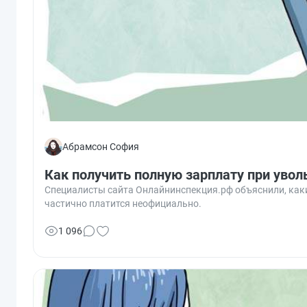
Абрамсон София
Как получить полную зарплату при увол
Специалисты сайта Онлайнинспекция.рф объяснили, каки
частично платится неофициально.
1 096