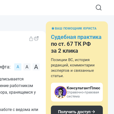
ВАШ ПОМОЩНИК ЮРИСТА
Судебная практика
по ст. 67 ТК РФ
за 2 клика
Позиции ВС, история
редакций, комментарии
ифта:
экспертов и связанные
статьи.
одписывается
чение работником
КонсультантПлюс
ора, хранящемся у
Справочно-правовая
система
работе с ведома или
Получить доступ