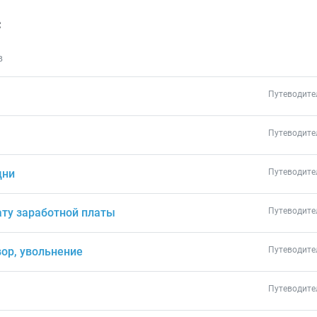
с
в
Путеводите
Путеводите
дни
Путеводите
ату заработной платы
Путеводите
ор, увольнение
Путеводите
Путеводите