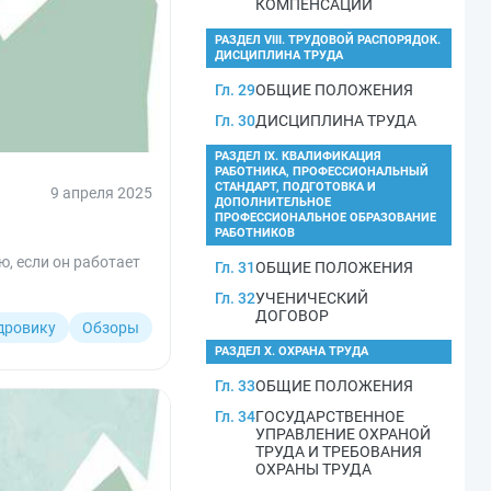
КОМПЕНСАЦИИ
РАЗДЕЛ VIII. ТРУДОВОЙ РАСПОРЯДОК.
ДИСЦИПЛИНА ТРУДА
Гл. 29
ОБЩИЕ ПОЛОЖЕНИЯ
Гл. 30
ДИСЦИПЛИНА ТРУДА
РАЗДЕЛ IX. КВАЛИФИКАЦИЯ
РАБОТНИКА, ПРОФЕССИОНАЛЬНЫЙ
СТАНДАРТ, ПОДГОТОВКА И
9 апреля 2025
ДОПОЛНИТЕЛЬНОЕ
ПРОФЕССИОНАЛЬНОЕ ОБРАЗОВАНИЕ
РАБОТНИКОВ
, если он работает
Гл. 31
ОБЩИЕ ПОЛОЖЕНИЯ
Гл. 32
УЧЕНИЧЕСКИЙ
ДОГОВОР
дровику
Обзоры
РАЗДЕЛ X. ОХРАНА ТРУДА
Гл. 33
ОБЩИЕ ПОЛОЖЕНИЯ
Гл. 34
ГОСУДАРСТВЕННОЕ
УПРАВЛЕНИЕ ОХРАНОЙ
ТРУДА И ТРЕБОВАНИЯ
ОХРАНЫ ТРУДА