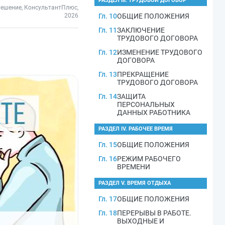
РАЗДЕЛ III. ТРУДОВОЙ ДОГОВОР
решение, КонсультантПлюс,
2026
Гл. 10
ОБЩИЕ ПОЛОЖЕНИЯ
Гл. 11
ЗАКЛЮЧЕНИЕ
ТРУДОВОГО ДОГОВОРА
Гл. 12
ИЗМЕНЕНИЕ ТРУДОВОГО
ДОГОВОРА
Гл. 13
ПРЕКРАЩЕНИЕ
ТРУДОВОГО ДОГОВОРА
Гл. 14
ЗАЩИТА
ПЕРСОНАЛЬНЫХ
ДАННЫХ РАБОТНИКА
РАЗДЕЛ IV. РАБОЧЕЕ ВРЕМЯ
Гл. 15
ОБЩИЕ ПОЛОЖЕНИЯ
Гл. 16
РЕЖИМ РАБОЧЕГО
ВРЕМЕНИ
РАЗДЕЛ V. ВРЕМЯ ОТДЫХА
Гл. 17
ОБЩИЕ ПОЛОЖЕНИЯ
Гл. 18
ПЕРЕРЫВЫ В РАБОТЕ.
ВЫХОДНЫЕ И