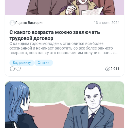
Яценко Виктория
13 апреля 2024
С какого возраста можно заключать
трудовой договор
С каждым годом молодежь становится все более
осознанной и начинает работать со все более раннего
возраста, поскольку это позволяет им получить навыки
и опыт, необходимые для дальнейшей работы в той или
иной сфере, способствует реализации потенциала и
Кадровику
Статьи
позволяет заработать первые деньги. Рассказываю, с
2 911
какого возраста это можно сделать официально, а
работодателям — принять таких сотрудников, ничего не
нарушив.