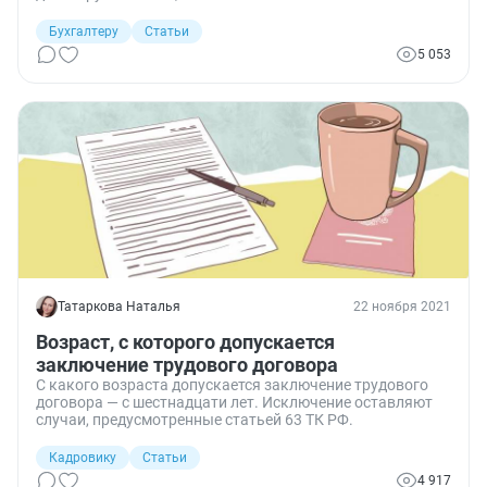
жилья. А как обстоит с налогообложением: обязаны ли
дети платить НДФЛ?
Бухгалтеру
Статьи
5 053
Татаркова Наталья
22 ноября 2021
Возраст, с которого допускается
заключение трудового договора
С какого возраста допускается заключение трудового
договора — с шестнадцати лет. Исключение оставляют
случаи, предусмотренные статьей 63 ТК РФ.
Кадровику
Статьи
4 917