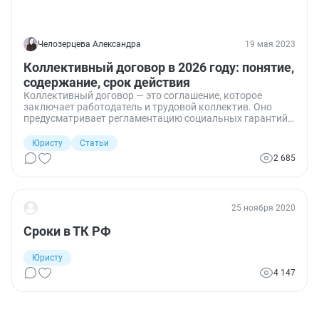
Челозерцева Александра
19 мая 2023
Коллективный договор в 2026 году: понятие,
содержание, срок действия
Коллективный договор — это соглашение, которое
заключает работодатель и трудовой коллектив. Оно
предусматривает регламентацию социальных гарантий
работникам. Рассказываем, когда заключение
коллективного договора обязательно, что в него
Юристу
Статьи
включить и с кем подписывать.
2 685
25 ноября 2020
Сроки в ТК РФ
Юристу
4 147