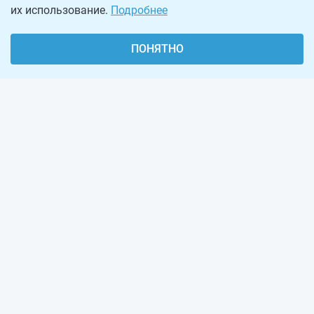
их использование.
Подробнее
ПОНЯТНО
О проекте
Реклама на сайте
Рассылка
Обратная связь
Наша команда
Вакансии
Виджеты калькуляторов