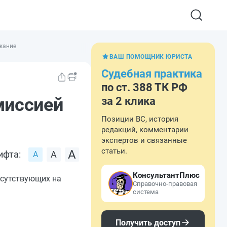
ржание
ВАШ ПОМОЩНИК ЮРИСТА
Судебная практика
по ст. 388 ТК РФ
миссией
за 2 клика
Позиции ВС, история
редакций, комментарии
экспертов и связанные
статьи.
ифта:
КонсультантПлюс
сутствующих на
Справочно-правовая
система
Получить доступ