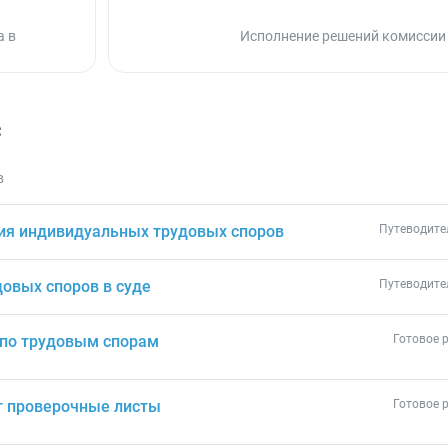
а в
Исполнение решений комиссии
с
в
ия индивидуальных трудовых споров
Путеводите
овых споров в суде
Путеводите
 по трудовым спорам
Готовое 
т проверочные листы
Готовое 