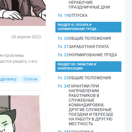
НЕРАБОЧИЕ
ПРАЗДНИЧНЫЕ ДНИ
Гл. 19
ОТПУСКА
РАЗДЕЛ VI. ОПЛАТА И
НОРМИРОВАНИЕ ТРУДА
28 апреля 2023
Гл. 20
ОБЩИЕ ПОЛОЖЕНИЯ
Гл. 21
ЗАРАБОТНАЯ ПЛАТА
Гл. 22
НОРМИРОВАНИЕ ТРУДА
чие проблемы
дастся решить с его
РАЗДЕЛ VII. ГАРАНТИИ И
КОМПЕНСАЦИИ
Гл. 23
ОБЩИЕ ПОЛОЖЕНИЯ
дровику
Статьи
Гл. 24
ГАРАНТИИ ПРИ
НАПРАВЛЕНИИ
РАБОТНИКОВ В
СЛУЖЕБНЫЕ
КОМАНДИРОВКИ,
ДРУГИЕ СЛУЖЕБНЫЕ
ПОЕЗДКИ И ПЕРЕЕЗДЕ
НА РАБОТУ В ДРУГУЮ
МЕСТНОСТЬ