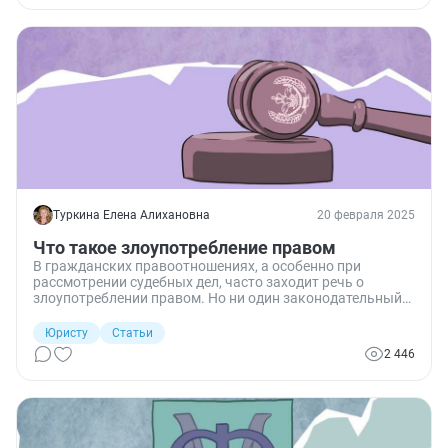
Туркина Елена Алихановна
20 февраля 2025
Что такое злоупотребление правом
В гражданских правоотношениях, а особенно при
рассмотрении судебных дел, часто заходит речь о
злоупотреблении правом. Но ни один законодательный
акт не содержит четкого определения этого понятия.
Попробуем разобраться, что понимается под таким
Юристу
Статьи
злоупотреблением и чем это чревато.
2 446