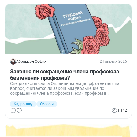
Абрамсон София
24 апреля 2026
Законно ли сокращение члена профсоюза
без мнения профкома?
Специалисты сайта Онлайнинспекция.рф ответили на
вопрос, считается ли законным увольнение по
сокращению члена профсоюза, если профком в
установленный срок не представил мотивированное
мнение по проекту приказа.
Кадровику
Обзоры
1 142