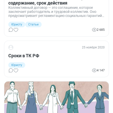
содержание, срок действия
Коллективный договор — это соглашение, которое
заключает работодатель и трудовой коллектив. Оно
предусматривает регламентацию социальных гарантий
работникам. Рассказываем, когда заключение
коллективного договора обязательно, что в него
Юристу
Статьи
включить и с кем подписывать.
2 685
25 ноября 2020
Сроки в ТК РФ
Юристу
4 147