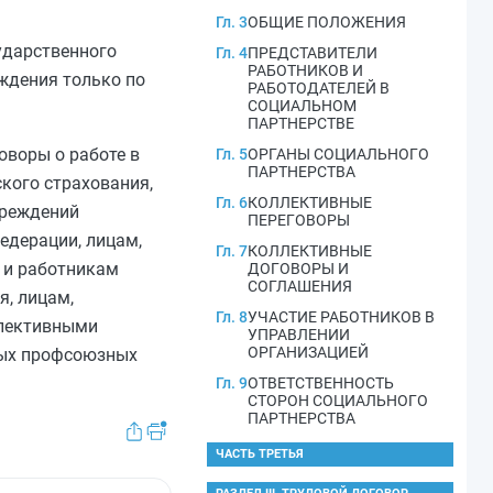
Гл. 3
ОБЩИЕ ПОЛОЖЕНИЯ
ударственного
Гл. 4
ПРЕДСТАВИТЕЛИ
РАБОТНИКОВ И
ждения только по
РАБОТОДАТЕЛЕЙ В
СОЦИАЛЬНОМ
ПАРТНЕРСТВЕ
оворы о работе в
Гл. 5
ОРГАНЫ СОЦИАЛЬНОГО
ПАРТНЕРСТВА
кого страхования,
Гл. 6
КОЛЛЕКТИВНЫЕ
чреждений
ПЕРЕГОВОРЫ
едерации, лицам,
Гл. 7
КОЛЛЕКТИВНЫЕ
 и работникам
ДОГОВОРЫ И
СОГЛАШЕНИЯ
, лицам,
Гл. 8
УЧАСТИЕ РАБОТНИКОВ В
ллективными
УПРАВЛЕНИИ
ОРГАНИЗАЦИЕЙ
ных профсоюзных
Гл. 9
ОТВЕТСТВЕННОСТЬ
СТОРОН СОЦИАЛЬНОГО
ПАРТНЕРСТВА
ЧАСТЬ ТРЕТЬЯ