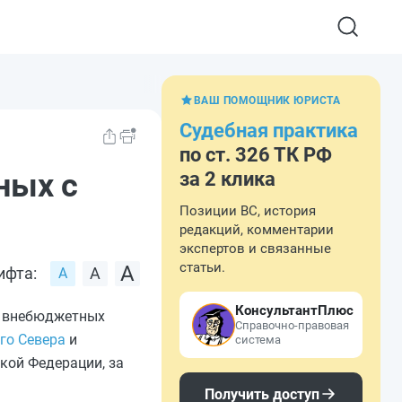
ВАШ ПОМОЩНИК ЮРИСТА
Судебная практика
по ст. 326 ТК РФ
ных с
за 2 клика
Позиции ВС, история
редакций, комментарии
экспертов и связанные
статьи.
ифта:
КонсультантПлюс
х внебюджетных
Справочно-правовая
го Севера
и
система
кой Федерации, за
Получить доступ