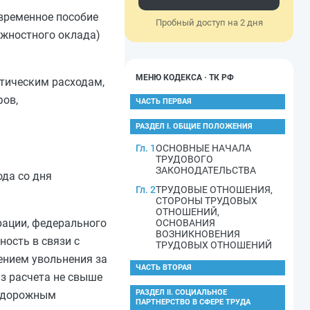
временное пособие
Пробный доступ на 2 дня
лжностного оклада)
МЕНЮ КОДЕКСА · ТК РФ
ктическим расходам,
фов,
ЧАСТЬ ПЕРВАЯ
РАЗДЕЛ I. ОБЩИЕ ПОЛОЖЕНИЯ
Гл. 1
ОСНОВНЫЕ НАЧАЛА
ТРУДОВОГО
ЗАКОНОДАТЕЛЬСТВА
ода со дня
Гл. 2
ТРУДОВЫЕ ОТНОШЕНИЯ,
СТОРОНЫ ТРУДОВЫХ
ОТНОШЕНИЙ,
рации, федерального
ОСНОВАНИЯ
ВОЗНИКНОВЕНИЯ
ность в связи с
ТРУДОВЫХ ОТНОШЕНИЙ
ением увольнения за
ЧАСТЬ ВТОРАЯ
з расчета не свыше
РАЗДЕЛ II. СОЦИАЛЬНОЕ
нодорожным
ПАРТНЕРСТВО В СФЕРЕ ТРУДА