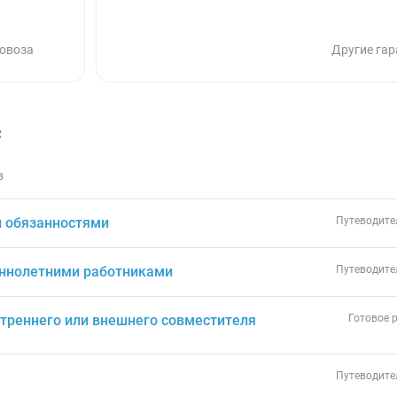
ровоза
Другие гар
с
в
и обязанностями
Путеводите
еннолетними работниками
Путеводите
утреннего или внешнего совместителя
Готовое 
Путеводите