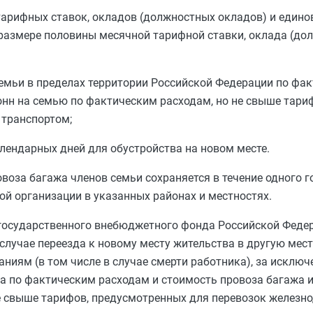
тарифных ставок, окладов (должностных окладов) и едино
 размере половины месячной тарифной ставки, оклада (до
семьи в пределах территории Российской Федерации по фа
онн на семью по фактическим расходам, но не свыше тари
транспортом;
ендарных дней для обустройства на новом месте.
воза багажа членов семьи сохраняется в течение одного г
й организации в указанных районах и местностях.
 государственного внебюджетного фонда Российской Феде
случае переезда к новому месту жительства в другую мест
иям (в том числе в случае смерти работника), за исключ
а по фактическим расходам и стоимость провоза багажа и
не свыше тарифов, предусмотренных для перевозок желез