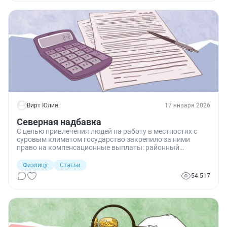
Вирт Юлия
17 января 2026
Северная надбавка
С целью привлечения людей на работу в местностях с
суровым климатом государство закрепило за ними
право на компенсационные выплаты: районный
коэффициент и процентную надбавку к заработку.
Выясним, в каком размере производятся эти выплаты в
Физлицу
Статьи
2025 году и кто на них вправе рассчитывать?
54 517