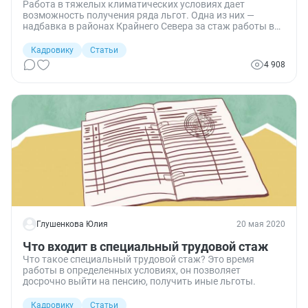
Работа в тяжелых климатических условиях дает
возможность получения ряда льгот. Одна из них —
надбавка в районах Крайнего Севера за стаж работы в
этих районах и приравненных к ним местностях.
Рассказываем, кому, какие и в каком размере надбавки
Кадровику
Статьи
положены.
4 908
Глушенкова Юлия
20 мая 2020
Что входит в специальный трудовой стаж
Что такое специальный трудовой стаж? Это время
работы в определенных условиях, он позволяет
досрочно выйти на пенсию, получить иные льготы.
Кадровику
Статьи