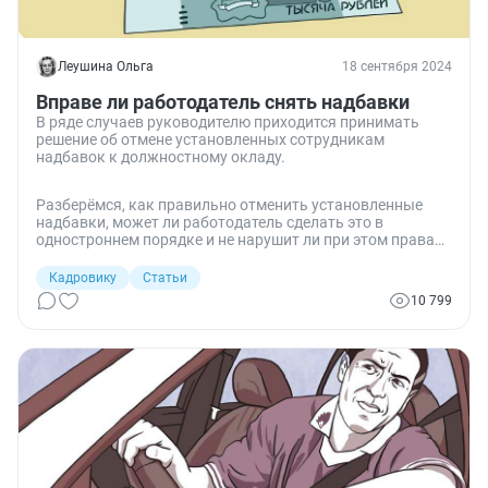
влиянии его внедрения на автоматизацию учета
персонала в российской экономике. Рекомендуется к
прочтению для специалистов бухгалтерского, налогового
и управленческого учета коммерческой деятельности в
Леушина Ольга
18 сентября 2024
РФ.
Вправе ли работодатель снять надбавки
В ряде случаев руководителю приходится принимать
решение об отмене установленных сотрудникам
надбавок к должностному окладу.
Разберёмся, как правильно отменить установленные
надбавки, может ли работодатель сделать это в
одностроннем порядке и не нарушит ли при этом права
работника.
Кадровику
Статьи
10 799