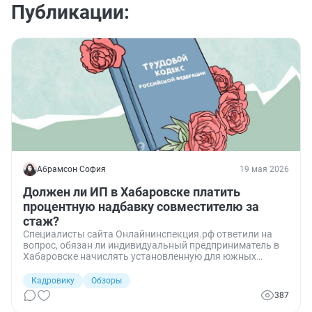
Публикации:
Абрамсон София
19 мая 2026
Должен ли ИП в Хабаровске платить
процентную надбавку совместителю за
стаж?
Специалисты сайта Онлайнинспекция.рф ответили на
вопрос, обязан ли индивидуальный предприниматель в
Хабаровске начислять установленную для южных
районов Дальнего Востока процентную надбавку за
стаж работнику-совместителю и каким нормативным
Кадровику
Обзоры
актом это предусмотрено.
387