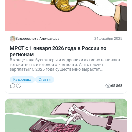
Задорожнева Александра
24 декабря 2025
МРОТ с 1 января 2026 года в России по
регионам
В конце года бухгалтеры и кадровики активно начинают
готовиться к итоговой отчетности. А что насчет
зарплаты? С 2026 года существенно вырастет
минимальный размер оплаты труда, а вместе с ним и
зарплата некоторых работников. Рассказываем, на что
Кадровику
Статьи
повлияет увеличение МРОТ, что делать работодателям в
65 868
связи с этим ростом и как узнать МРОТ в своем регионе.