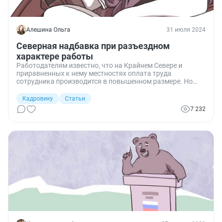
Алешина Ольга
31 июля 2024
Северная надбавка при разъездном
характере работы
Работодателям известно, что на Крайнем Севере и
приравненных к нему местностях оплата труда
сотрудника производится в повышенном размере. Но
нередко сотруднику с разъездным характером работы,
работающему на Севере, приходится уезжать в районы,
Кадровику
Статьи
где северный коэффициент не установлен.
7 232
Или, наоборот, работник из районов с нормальными
климатическими условиями периодически занят на
«северной» территории. Разбираемся, как требуется
оплачивать труд сотрудника и полагается ли ему
надбавка с применением районного коэффициента.