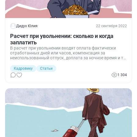
Дидух Юлия
22 сентября 2022
Расчет при увольнении: сколько и когда
заплатить
В расчет при увольнении входят оплата фактически
отработанных дней или часов, компенсация за
неиспользованный отпуск, доплата за ночное время и т.
д. Существуют особенности начисления дней отпуска для
отдельных категорий работников, а также исчисления
Кадровику
Статьи
компенсаций при суммированном учете рабочего
1 304
времени.