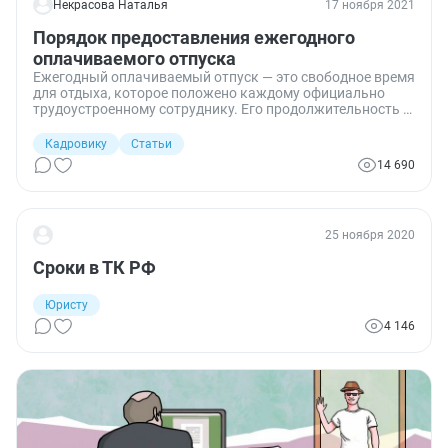
Некрасова Наталья
17 ноября 2021
Порядок предоставления ежегодного
оплачиваемого отпуска
Ежегодный оплачиваемый отпуск — это свободное время
для отдыха, которое положено каждому официально
трудоустроенному сотруднику. Его продолжительность и
порядок предоставления определяется трудовым
законодательством, а в некоторых случаях отраслевыми
Кадровику
Статьи
нормативными актами.
14 690
25 ноября 2020
Сроки в ТК РФ
Юристу
4 146