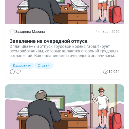
Захарова Марина
4 января 2020
Заявление на очередной отпуск
Оплачиваемый отпуск Трудовой кодекс гарантирует
всем работникам, которые являются стороной трудовых
соглашений. Как оплачивается очередной оплачиваемый
отпуск и порядок его предоставления и оформления —
эти нюансы вы узнаете из статьи.
Кадровику
Статьи
10 054