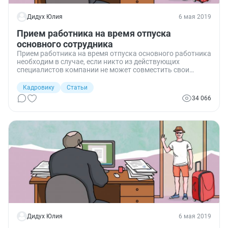
Дидух Юлия
6 мая 2019
Прием работника на время отпуска
основного сотрудника
Прием работника на время отпуска основного работника
необходим в случае, если никто из действующих
специалистов компании не может совместить свои
функции с чужими. Как правильно оформить такие
отношения, на что обратить особое внимание и как не
Кадровику
Статьи
наделать ошибок, подскажет эта статья.
34 066
Дидух Юлия
6 мая 2019