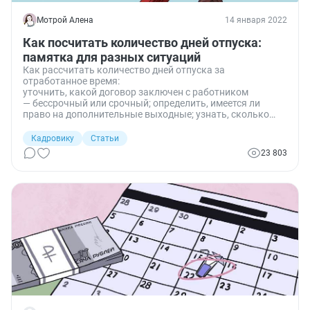
Мотрой Алена
14 января 2022
Как посчитать количество дней отпуска:
памятка для разных ситуаций
Как рассчитать количество дней отпуска за
отработанное время:
уточнить, какой договор заключен с работником
— бессрочный или срочный; определить, имеется ли
право на дополнительные выходные; узнать, сколько
проработал сотрудник; определить положенную
продолжительность отдыха.
Кадровику
Статьи
23 803