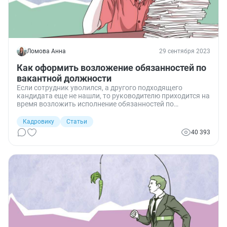
Ломова Анна
29 сентября 2023
Как оформить возложение обязанностей по
вакантной должности
Если сотрудник уволился, а другого подходящего
кандидата еще не нашли, то руководителю приходится на
время возложить исполнение обязанностей по
вакантной должности на другого сотрудника, чтобы не
прерывать производственный процесс. Рассказываем,
Кадровику
Статьи
какие варианты предусмотрены законом, как все
40 393
правильно оформить, и как оплачивать.