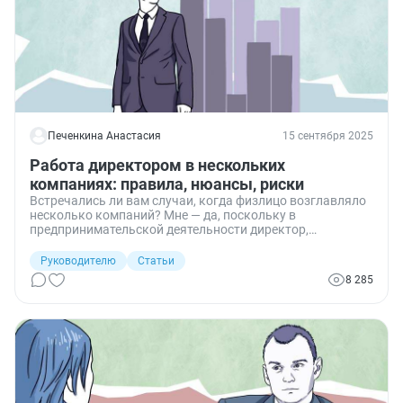
Печенкина Анастасия
15 сентября 2025
Работа директором в нескольких
компаниях: правила, нюансы, риски
Встречались ли вам случаи, когда физлицо возглавляло
несколько компаний? Мне — да, поскольку в
предпринимательской деятельности директор,
работающий в нескольких компаниях, не редкость. В
связи с тем, что подобные ситуации допустимо признать
Руководителю
Статьи
распространенными, нелишним будет узнать детали и
8 285
нюансы оформления трудовых отношений с директором,
который является таковым не только в рамках одной
компании. Давайте разберемся.