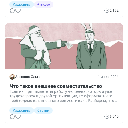
2 недели поговорим об оферте, и в конце месяца
Кадровику
+ видео
поговорим о том, что нужно сделать, чтобы подготовить
2 192
свой устав к публикации на портале Министерства
юстиции. Рассказывает консультант по кадрам
«Правовой команды» Екатерина Васютина.
Алешина Ольга
1 июля 2024
Что такое внешнее совместительство
Если вы принимаете на работу человека, который уже
трудоустроен в другой организации, то оформлять его
необходимо как внешнего совместителя. Разберем, что
такое внешнее совместительство и какие оно имеет
особенности.
Кадровику
Статьи
5 040