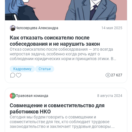
Челозерцева Александра
14 мая 2025
Как отказать соискателю после
собеседования и не нарушить закон
Отказ соискателю после собеседования — это всегда
непростая задача, особенно когда речь идет о
соблюдении юридических норм и принципов этики. В
своём опыте на позиции HR-менеджера я сталкивалась с
ситуациями, когда необходимо было вежливо и
Кадровику
Статьи
корректно сообщить кандидату о решении не продвигать
27 627
его дальше в процессе найма. Один из важнейших
моментов — это знание нормативных актов, чтобы
избежать неприятностей. Поделюсь методами, которые
помогут отказать соискателю, сохранить
Правовая команда
8 августа 2024
профессиональные отношения и не нарушить
законодательство.
Совмещение и совместительство для
работников НКО
Сегодня мы будем говорить о совмещении и
совместительстве для тех, кто соблюдает трудовое
законодательство и заключает трудовые договоры.
Через неделю будем говорить о договорах гранта, через