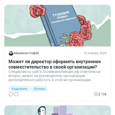
Абрамсон София
15 января 2026
Может ли директор оформить внутреннее
совместительство в своей организации?
Специалисты сайта Онлайнинспекция.рф ответили на
вопрос, может ли руководитель организации
дополнительно работать в этой же организации
внутренним совместителем и кто в таком случае
подписывает трудовой договор и приказ.
Кадровику
Обзоры
2 128