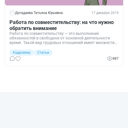
Догадаева Татьяна Юрьевна
17 декабря 2019
Работа по совместительству: на что нужно
обратить внимание
Работа по совместительству — это выполнение
обязанностей в свободное от основной деятельности
время. Такой вид трудовых отношений имеет множество
особенностей. В них следует разобраться, чтобы
избежать конфликтов между работником и
Кадровику
Статьи
работодателем.
987