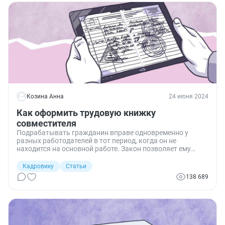
Козина Анна
24 июня 2024
Как оформить трудовую книжку
совместителя
Подрабатывать гражданин вправе одновременно у
разных работодателей в тот период, когда он не
находится на основной работе. Закон позволяет ему
внести запись в трудовой по совместительству, если он
пожелает. В помощь кадровикам я решила разобраться,
Кадровику
Статьи
как правильно ее оформить, на конкретных примерах.
138 689