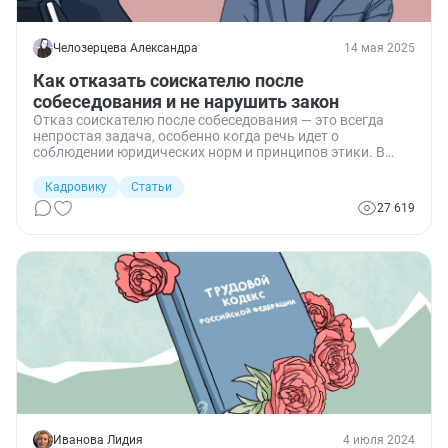
Челозерцева Александра
14 мая 2025
Как отказать соискателю после
собеседования и не нарушить закон
Отказ соискателю после собеседования — это всегда
непростая задача, особенно когда речь идет о
соблюдении юридических норм и принципов этики. В
своём опыте на позиции HR-менеджера я сталкивалась с
ситуациями, когда необходимо было вежливо и
Кадровику
Статьи
корректно сообщить кандидату о решении не продвигать
27 619
его дальше в процессе найма. Один из важнейших
моментов — это знание нормативных актов, чтобы
избежать неприятностей. Поделюсь методами, которые
помогут отказать соискателю, сохранить
профессиональные отношения и не нарушить
законодательство.
Иванова Лидия
4 июля 2024