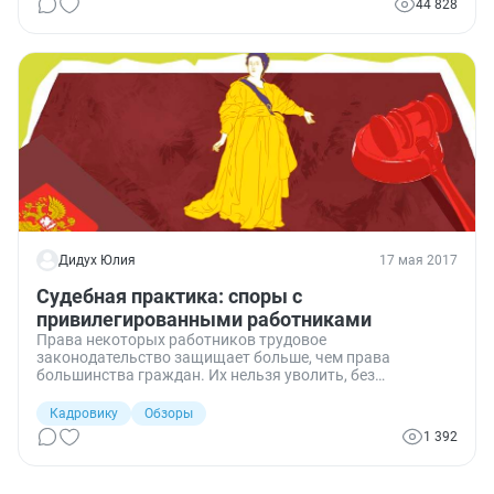
44 828
Дидух Юлия
17 мая 2017
Судебная практика: споры с
привилегированными работниками
Права некоторых работников трудовое
законодательство защищает больше, чем права
большинства граждан. Их нельзя уволить, без
соблюдения специальных требований, необходимо
обеспечивать им особые условия работы, а также
Кадровику
Обзоры
выплачивать им пособия и компенсации. В число таких
1 392
сотрудников входят женщины, инвалиды,
несовершеннолетние и некоторые другие категории
граждан. О конфликтных ситуациях с их участием и