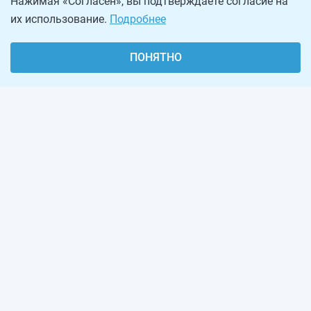
Нажимая «Согласен», вы подтверждаете согласие на
их использование.
Подробнее
ПОНЯТНО
О проекте
Реклама на сайте
Рассылка
Обратная связь
Наша команда
Вакансии
Виджеты калькуляторов