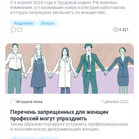
С 6 апреля 2024 года в Трудовой кодекс РФ внесены
изменения, установившие новую категория работников,
которую запрещено увольнять по инициативе
работодателя, — вдовы и вдовцы ветеранов боевых
действий.
Кадровику
Обзоры
3 421
Игошина Анна
7 декабря 2022
Перечень запрещенных для женщин
профессий могут упразднить
Таким образом планируют устранить профессиональную
и экономическую дискриминацию женщин.