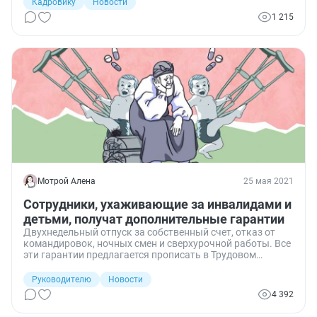
Кадровику
Новости
1 215
Мотрой Алена
25 мая 2021
Сотрудники, ухаживающие за инвалидами и
детьми, получат дополнительные гарантии
Двухнедельный отпуск за собственный счет, отказ от
командировок, ночных смен и сверхурочной работы. Все
эти гарантии предлагается прописать в Трудовом
кодексе РФ для граждан, ухаживающих за инвалидами и
воспитывающих детей.
Руководителю
Новости
4 392