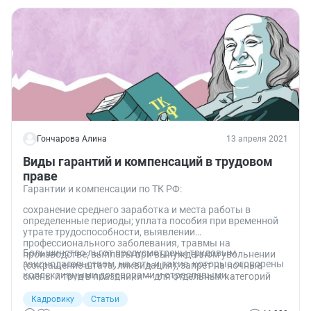
Гончарова Алина
13 апреля 2021
Виды гарантий и компенсаций в трудовом
праве
Гарантии и компенсации по ТК РФ:
сохранение среднего заработка и места работы в
определенные периоды; уплата пособия при временной
утрате трудоспособности, выявлении
профессионального заболевания, травмы на
Большинство льгот предусмотрены трудовым
производстве; выплаты при вынужденном увольнении
законодательством, но есть и такие, которые оговорены
(сокращение штата, ликвидация); запрет на ночные
коллективными договорами и отраслевыми
смены и труд в праздники — для отдельных категорий
соглашениями.
сотрудников; отпуск в удобное время и пр.
Кадровику
Статьи