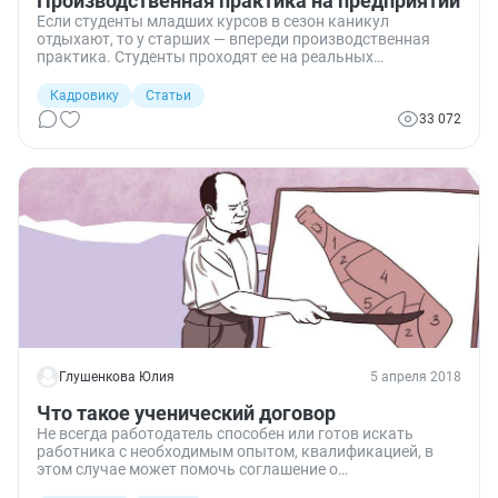
Производственная практика на предприятии
Если студенты младших курсов в сезон каникул
отдыхают, то у старших — впереди производственная
практика. Студенты проходят ее на реальных
предприятиях и получают практические навыки по
будущей профессии. Разъясняем, кто и зачем ее
Кадровику
Статьи
проходит, как ее оформляют, каких правил надо
33 072
придерживаться, оплачивают ли эту работу.
Глушенкова Юлия
5 апреля 2018
Что такое ученический договор
Не всегда работодатель способен или готов искать
работника с необходимым опытом, квалификацией, в
этом случае может помочь соглашение о
профессиональном обучении с новым сотрудником или о