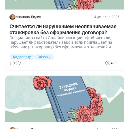
Иванова Лидия
4 декабря 2025
Считается ли нарушением неоплачиваемая
стажировка без оформления договора?
Специалисты сайта Онлайнинспекции.рф объяснили,
нарушает ли работодатель закон, если приглашает на
обучение (стажировку) без оформления отношений и
оплаты — и что делать, если после стажировки не
оформляют на работу.
Кадровику
Обзоры
4 303