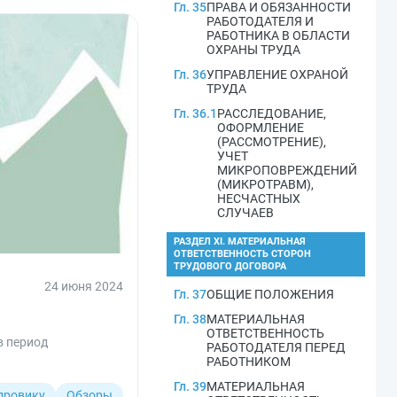
Гл. 35
ПРАВА И ОБЯЗАННОСТИ
РАБОТОДАТЕЛЯ И
РАБОТНИКА В ОБЛАСТИ
ОХРАНЫ ТРУДА
Гл. 36
УПРАВЛЕНИЕ ОХРАНОЙ
ТРУДА
Гл. 36.1
РАССЛЕДОВАНИЕ,
ОФОРМЛЕНИЕ
(РАССМОТРЕНИЕ),
УЧЕТ
МИКРОПОВРЕЖДЕНИЙ
(МИКРОТРАВМ),
НЕСЧАСТНЫХ
СЛУЧАЕВ
РАЗДЕЛ XI. МАТЕРИАЛЬНАЯ
ОТВЕТСТВЕННОСТЬ СТОРОН
ТРУДОВОГО ДОГОВОРА
24 июня 2024
Гл. 37
ОБЩИЕ ПОЛОЖЕНИЯ
Гл. 38
МАТЕРИАЛЬНАЯ
ОТВЕТСТВЕННОСТЬ
в период
РАБОТОДАТЕЛЯ ПЕРЕД
РАБОТНИКОМ
Гл. 39
МАТЕРИАЛЬНАЯ
дровику
Обзоры