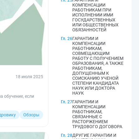
Гл. 25
ГАРАНТИИ И
КОМПЕНСАЦИИ
РАБОТНИКАМ ПРИ
ИСПОЛНЕНИИ ИМИ
ГОСУДАРСТВЕННЫХ
ИЛИ ОБЩЕСТВЕННЫХ
ОБЯЗАННОСТЕЙ
Гл. 26
ГАРАНТИИ И
КОМПЕНСАЦИИ
РАБОТНИКАМ,
СОВМЕЩАЮЩИМ
РАБОТУ С ПОЛУЧЕНИЕМ
ОБРАЗОВАНИЯ, А ТАКЖЕ
РАБОТНИКАМ,
ДОПУЩЕННЫМ К
18 июля 2025
СОИСКАНИЮ УЧЕНОЙ
СТЕПЕНИ КАНДИДАТА
НАУК ИЛИ ДОКТОРА
НАУК
а обучение, если
Гл. 27
ГАРАНТИИ И
КОМПЕНСАЦИИ
РАБОТНИКАМ,
дровику
Обзоры
СВЯЗАННЫЕ С
РАСТОРЖЕНИЕМ
ТРУДОВОГО ДОГОВОРА
Гл. 28
ДРУГИЕ ГАРАНТИИ И