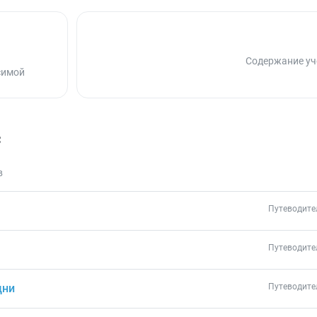
Содержание уч
симой
с
в
Путеводите
Путеводите
дни
Путеводите