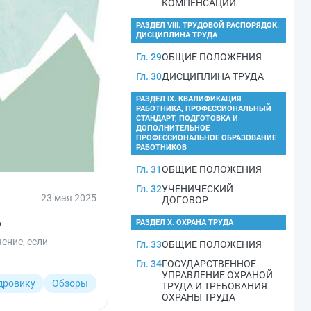
КОМПЕНСАЦИИ
РАЗДЕЛ VIII. ТРУДОВОЙ РАСПОРЯДОК.
ДИСЦИПЛИНА ТРУДА
Гл. 29
ОБЩИЕ ПОЛОЖЕНИЯ
Гл. 30
ДИСЦИПЛИНА ТРУДА
РАЗДЕЛ IX. КВАЛИФИКАЦИЯ
РАБОТНИКА, ПРОФЕССИОНАЛЬНЫЙ
СТАНДАРТ, ПОДГОТОВКА И
ДОПОЛНИТЕЛЬНОЕ
ПРОФЕССИОНАЛЬНОЕ ОБРАЗОВАНИЕ
РАБОТНИКОВ
Гл. 31
ОБЩИЕ ПОЛОЖЕНИЯ
Гл. 32
УЧЕНИЧЕСКИЙ
23 мая 2025
ДОГОВОР
?
РАЗДЕЛ X. ОХРАНА ТРУДА
ение, если
Гл. 33
ОБЩИЕ ПОЛОЖЕНИЯ
Гл. 34
ГОСУДАРСТВЕННОЕ
УПРАВЛЕНИЕ ОХРАНОЙ
дровику
Обзоры
ТРУДА И ТРЕБОВАНИЯ
ОХРАНЫ ТРУДА