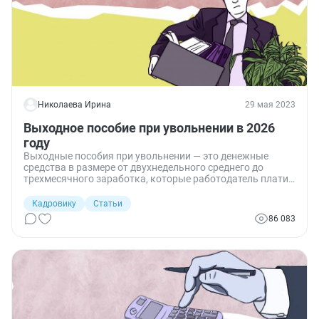
Николаева Ирина
29 мая 2023
Выходное пособие при увольнении в 2026
году
Выходные пособия при увольнении — это денежные
средства в размере от двухнедельного среднего до
трехмесячного заработка, которые работодатель платит
сотрудникам при прекращении трудовых договоров по
основаниям, не зависящим от работника. Размер
Кадровику
Статьи
выплаты зависит от причин, в силу которых трудовое
86 083
сотрудничество закончено.