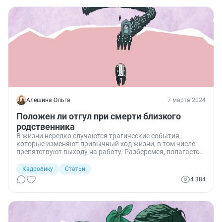
Алешина Ольга
7 марта 2024
Положен ли отгул при смерти близкого
родственника
В жизни нередко случаются трагические события,
которые изменяют привычный ход жизни, в том числе
препятствуют выходу на работу. Разберемся, полагается
ли отгул в связи со смертью близкого родственника и
как написать заявление на его предоставление.
Кадровику
Статьи
4 384