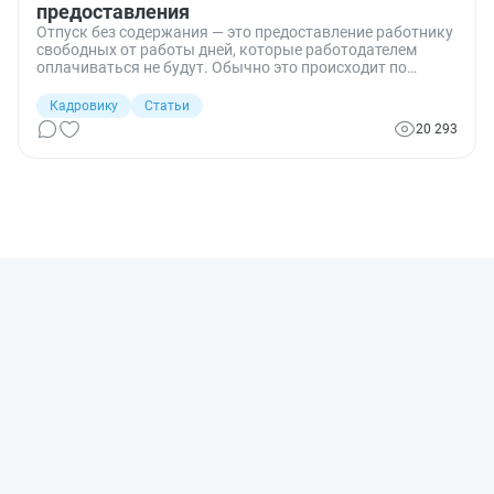
предоставления
Отпуск без содержания — это предоставление работнику
свободных от работы дней, которые работодателем
оплачиваться не будут. Обычно это происходит по
желанию работника. Увы, бывает и так, что к такому
решению прибегают недобросовестные наниматели,
Кадровику
Статьи
когда на предприятии возникают какие-либо трудности.
20 293
Насколько правомерными являются подобные действия,
а также какие случаи использования отдыха за свой
счет являются законными, рассмотрим в этом
материале.