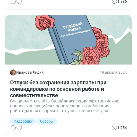
1 386
Иванова Лидия
19 апреля 2024
Отпуск без сохранения зарплаты при
командировке по основной работе и
совместительстве
Специалисты сайта Онлайнинспекция.рф ответили на
вопрос, касающийся правомерности требования
работодателя оформить отпуск за свой счет для
сотрудника, работающего по внутреннему
совместительству в период его командировки по
Кадровику
Обзоры
основной должности.
1 754