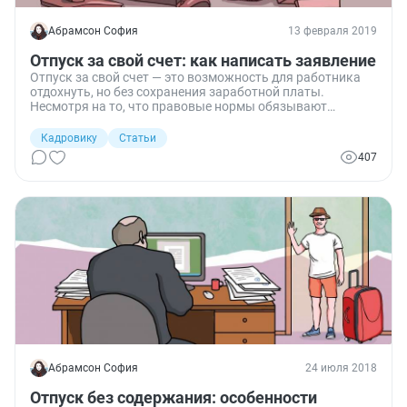
Абрамсон София
13 февраля 2019
Отпуск за свой счет: как написать заявление
Отпуск за свой счет — это возможность для работника
отдохнуть, но без сохранения заработной платы.
Несмотря на то, что правовые нормы обязывают
руководителя предоставлять его в некоторых ситуациях,
часто на предприятиях возникают спорные ситуации с
Кадровику
Статьи
сотрудниками. Чтобы избежать их, давайте разберемся,
407
кому полагается отпуск за свой счет, как его правильно
оформить и сколько времени он может длиться.
Абрамсон София
24 июля 2018
Отпуск без содержания: особенности