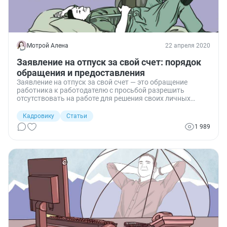
Мотрой Алена
22 апреля 2020
Заявление на отпуск за свой счет: порядок
обращения и предоставления
Заявление на отпуск за свой счет — это обращение
работника к работодателю с просьбой разрешить
отсутствовать на работе для решения своих личных
вопросов. В некоторых случаях, предусмотренных
законом, администрация обязана удовлетворить
Кадровику
Статьи
просьбу сотрудника, в остальных случаях директор
1 989
будет принимать решение исходя из производственной
необходимости.