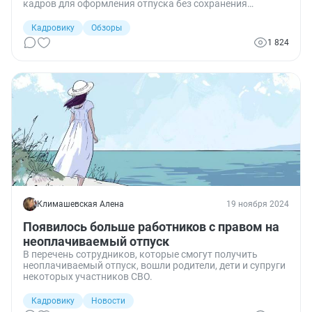
кадров для оформления отпуска без сохранения
зарплаты для ухода за раненым супругом,
участвовавшим в СВО.
Кадровику
Обзоры
1 824
Климашевская Алена
19 ноября 2024
Появилось больше работников с правом на
неоплачиваемый отпуск
В перечень сотрудников, которые смогут получить
неоплачиваемый отпуск, вошли родители, дети и супруги
некоторых участников СВО.
Кадровику
Новости