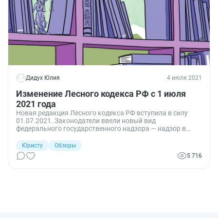
Дидух Юлия
4 июля 2021
Изменение Лесного кодекса РФ с 1 июля
2021 года
Новая редакция Лесного кодекса РФ вступила в силу
01.07.2021. Законодатели ввели новый вид
федерального государственного надзора — надзор в
сфере приемки, перевозки, переработки и хранения
древесины, учета древесины и сделок с ней. Установлен
Юристу
Обзоры
порядок учета и маркировки древесины.
5 716