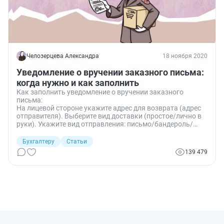
Челозерцева Александра
18 ноября 2020
Уведомление о вручении заказного письма:
когда нужно и как заполнить
Как заполнить уведомление о вручении заказного
письма:
На лицевой стороне укажите адрес для возврата (адрес
отправителя). Выберите вид доставки (простое/лично в
руки). Укажите вид отправления: письмо/бандероль/
посылка, с объявленной ценностью и пр. На оборотной
стороне указать адрес получателя.
Бухгалтеру
Статьи
139 479