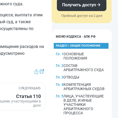
жного суда.
Получить доступ
оцессе, выплата этим
Пробный доступ на 2 дня
ый суд, а также
 осуществлены по
МЕНЮ КОДЕКСА · АПК РФ
озмещение расходов на
РАЗДЕЛ I. ОБЩИЕ ПОЛОЖЕНИЯ
редусмотрено
Гл. 1
ОСНОВНЫЕ
ПОЛОЖЕНИЯ
Гл. 2
СОСТАВ
АРБИТРАЖНОГО СУДА
Гл. 3
ОТВОДЫ
Гл. 4
КОМПЕТЕНЦИЯ
СЛЕДУЮЩАЯ
АРБИТРАЖНЫХ СУДОВ
Статья 110
Гл. 5
ЛИЦА, УЧАСТВУЮЩИЕ
В ДЕЛЕ, И ИНЫЕ
ицами, участвующими в
УЧАСТНИКИ
деле
АРБИТРАЖНОГО
ПРОЦЕССА