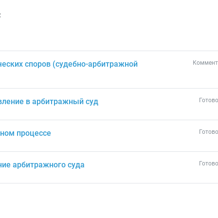
с
еских споров (судебно-арбитражной
Коммент
явление в арбитражный суд
Готово
жном процессе
Готово
ние арбитражного суда
Готово