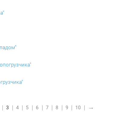
а"
кладом"
ропогрузчика"
грузчика"
→
3
4
5
6
7
8
9
10