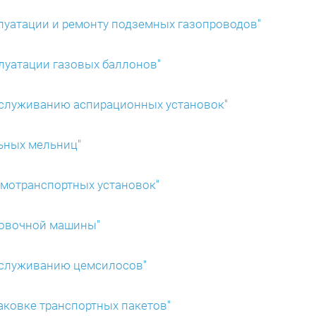
плуатации и ремонту подземных газопроводов"
плуатации газовых баллонов"
обслуживанию аспирационных установок"
льных мельниц"
вмотранспортных установок"
ковочной машины"
обслуживанию цемсилосов"
паковке транспортных пакетов"