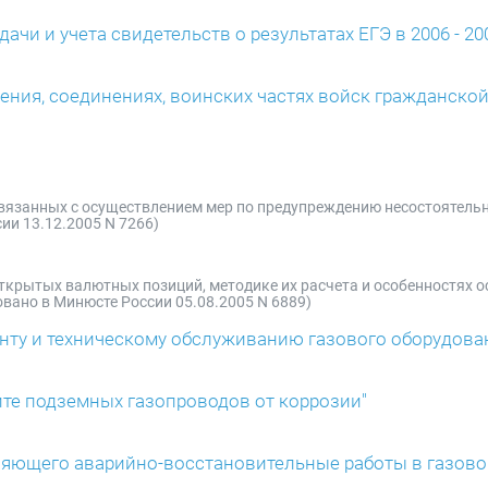
чи и учета свидетельств о результатах ЕГЭ в 2006 - 200
ления, соединениях, воинских частях войск гражданско
 связанных с осуществлением мер по предупреждению несостоятель
ии 13.12.2005 N 7266)
 открытых валютных позиций, методике их расчета и особенностях 
вано в Минюсте России 05.08.2005 N 6889)
монту и техническому обслуживанию газового оборудов
ите подземных газопроводов от коррозии"
лняющего аварийно-восстановительные работы в газово