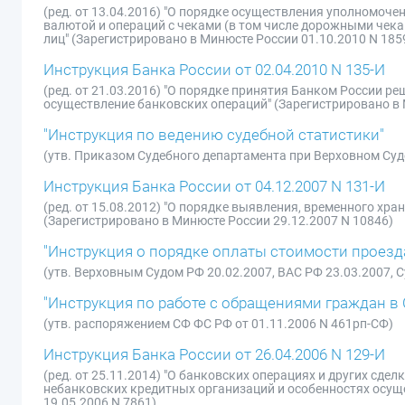
(ред. от 13.04.2016) "О порядке осуществления уполномоч
валютой и операций с чеками (в том числе дорожными чека
лиц" (Зарегистрировано в Минюсте России 01.10.2010 N 185
Инструкция Банка России от 02.04.2010 N 135-И
(ред. от 21.03.2016) "О порядке принятия Банком России р
осуществление банковских операций" (Зарегистрировано в 
"Инструкция по ведению судебной статистики"
(утв. Приказом Судебного департамента при Верховном Суде
Инструкция Банка России от 04.12.2007 N 131-И
(ред. от 15.08.2012) "О порядке выявления, временного хр
(Зарегистрировано в Минюсте России 29.12.2007 N 10846)
"Инструкция о порядке оплаты стоимости проезда
(утв. Верховным Судом РФ 20.02.2007, ВАС РФ 23.03.2007,
"Инструкция по работе с обращениями граждан 
(утв. распоряжением СФ ФС РФ от 01.11.2006 N 461рп-СФ)
Инструкция Банка России от 26.04.2006 N 129-И
(ред. от 25.11.2014) "О банковских операциях и других сд
небанковских кредитных организаций и особенностях осущ
19.05.2006 N 7861)