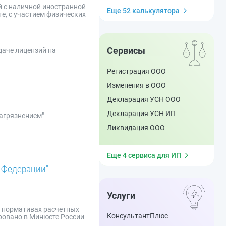
й с наличной иностранной
Еще 52 калькулятора
е, с участием физических
Сервисы
даче лицензий на
Регистрация ООО
Изменения в ООО
Декларация УСН ООО
Декларация УСН ИП
загрязнением"
Ликвидация ООО
Еще 4 сервиса для ИП
 Федерации"
Услуги
ых нормативах расчетных
КонсультантПлюс
ровано в Минюсте России