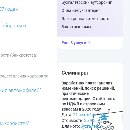
Бухгалтерский аутсорсинг
7 годах"
Онлайн-бухгалтерия
Электронная отчетность
й обороны и
Заказ рекламы
Еще 3 услуги
ности (банкротства)
Семинары
осуществления надзора за
Заработная плата: анализ
изменений, поиск решений,
ания автомобилей"
практические
рекомендации. Отчётность
по НДФЛ и страховым
взносам в 2026 году
Дата:
21 сентября 2026
Стоимость:
35 900
₽
м хозяйстве"
Для кого:
бухгалтеру