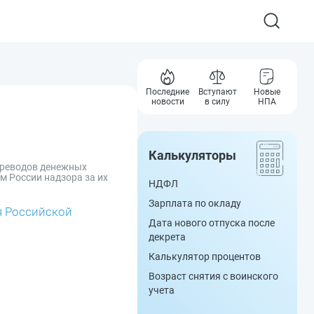
Последние
Вступают
Новые
новости
в силу
НПА
Калькуляторы
переводов денежных
м России надзора за их
НДФЛ
Зарплата по окладу
я Российской
Дата нового отпуска после
декрета
Калькулятор процентов
Возраст снятия с воинского
учета