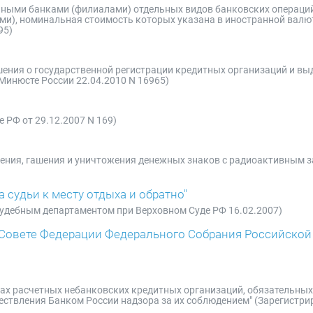
енными банками (филиалами) отдельных видов банковских операци
ми), номинальная стоимость которых указана в иностранной валют
95)
ешения о государственной регистрации кредитных организаций и вы
Минюсте России 22.04.2010 N 16965)
 РФ от 29.12.2007 N 169)
анения, гашения и уничтожения денежных знаков с радиоактивным 
 судьи к месту отдыха и обратно"
 Судебным департаментом при Верховном Суде РФ 16.02.2007)
в Совете Федерации Федерального Собрания Российской
елках расчетных небанковских кредитных организаций, обязательн
ествления Банком России надзора за их соблюдением" (Зарегистри