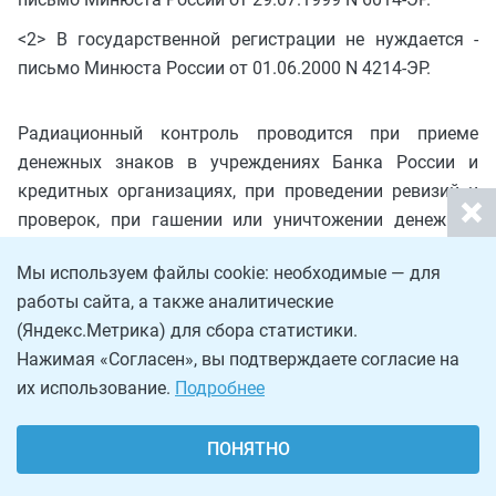
<2> В государственной регистрации не нуждается -
письмо Минюста России от 01.06.2000 N 4214-ЭР.
Радиационный контроль проводится при приеме
денежных знаков в учреждениях Банка России и
кредитных организациях, при проведении ревизий и
проверок, при гашении или уничтожении денежных
знаков с радиоактивным загрязнением, а также при
Мы используем файлы cookie: необходимые — для
их сдаче в специализированные организации.
работы сайта, а также аналитические
Кроме того, проводится радиационный контроль
(Яндекс.Метрика) для сбора статистики.
помещений, в которых осуществляется временное
Нажимая «Согласен», вы подтверждаете согласие на
хранение денежных знаков с радиоактивным
их использование.
Подробнее
загрязнением.
2. Упаковка денежных знаков или отдельная банкнота
ПОНЯТНО
(монета) считается загрязненной радиоактивными