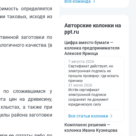
Вся команда
оимость определяется
ии таковых, исходя из
Авторские колонки на
ppt.ru
твенной заготовки по
Цифра вместо бумаги —
логичного качества (в
колонка предпринимателя
Алексея Ярмоца
7 августа 2026
Сертификат действует, но
электронная подпись не
прошла проверку: где искать
причину
31 июля 2026
Истёк сертификат
ся по сложившимся у
электронной подписи:
та цен на древесину,
сохраняет ли документ
юридическую силу
 хлыстах, а также при
делы района заготовки
Все статьи колонки
Комплаенс решения —
колонка Ивана Кузнецова
ере ее оплаты либо по