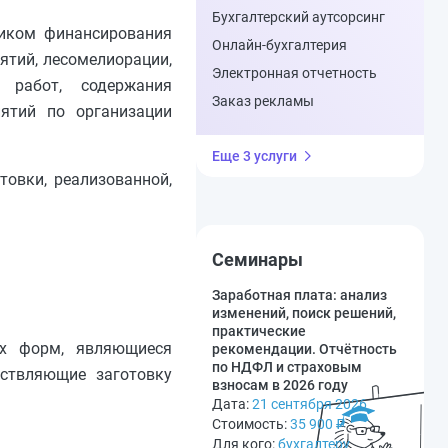
Бухгалтерский аутсорсинг
ником финансирования
Онлайн-бухгалтерия
ятий, лесомелиорации,
Электронная отчетность
х работ, содержания
Заказ рекламы
иятий по организации
Еще 3 услуги
товки, реализованной,
Семинары
Заработная плата: анализ
изменений, поиск решений,
практические
ых форм, являющиеся
рекомендации. Отчётность
по НДФЛ и страховым
ствляющие заготовку
взносам в 2026 году
Дата:
21 сентября 2026
Стоимость:
35 900
₽
Для кого:
бухгалтеру