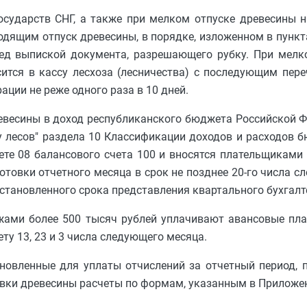
осударств СНГ, а также при мелком отпуске древесины 
дящим отпуск древесины, в порядке, изложенном в пункта
ред выпиской документа, разрешающего рубку. При мелк
тся в кассу лесхоза (лесничества) с последующим пере
ции не реже одного раза в 10 дней.
ревесины в доход республиканского бюджета Российской 
ту лесов" раздела 10 Классификации доходов и расходов 
те 08 балансового счета 100 и вносятся плательщиками
товки отчетного месяца в срок не позднее 20-го числа сл
 установленного срока представления квартального бухгалт
жами более 500 тысяч рублей уплачивают авансовые пла
у 13, 23 и 3 числа следующего месяца.
ановленные для уплаты отчислений за отчетный период,
вки древесины расчеты по формам, указанным в Приложени