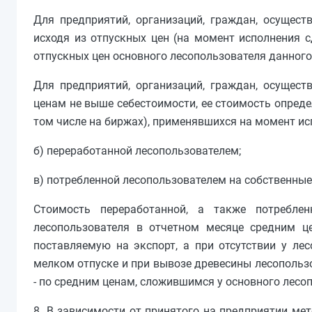
Для предприятий, организаций, граждан, осущес
исходя из отпускных цен (на момент исполнения сд
отпускных цен основного лесопользователя данного
Для предприятий, организаций, граждан, осущес
ценам не выше себестоимости, ее стоимость опреде
том числе на биржах), применявшихся на момент ис
б) переработанной лесопользователем;
в) потребленной лесопользователем на собственны
Стоимость переработанной, а также потребл
лесопользователя в отчетном месяце средним це
поставляемую на экспорт, а при отсутствии у ле
мелком отпуске и при вывозе древесины лесопольз
- по средним ценам, сложившимся у основного лесо
8. В зависимости от принятого на предприятии ме