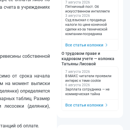
7 августа 2026
а счета в учреждениях
Пятничный пост. Об
искусственном интеллекте
3 августа 2026
Суд взыскал с продавца
налоги по цене конечной
сделки из-за технической
компании-посредника
Все статьи колонки
О трудовом праве и
древесины собственной
кадровом учете — колонка
Татьяны Лисовой
7 августа 2026
симо от срока начала
В МАКС читатели проявили
интерес к теме cookie
им на момент выписки
6 августа 2026
Зарплата сотрудника — не
делянке) определяется
коммерческая тайна
варных таблиц. Размер
Все статьи колонки
 лесосеки (делянки),
танций об оплате.