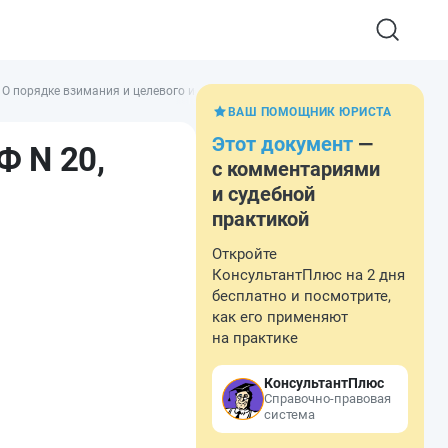
О порядке взимания и целевого использования отчислений на воспроизводств
ВАШ ПОМОЩНИК ЮРИСТА
Этот документ
—
Ф N 20,
с комментариями
и судебной
практикой
Откройте
КонсультантПлюс на 2 дня
бесплатно и посмотрите,
как его применяют
на практике
КонсультантПлюс
Справочно-правовая
система