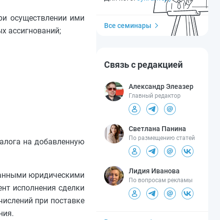
при осуществлении ими
Все семинары
ых ассигнований;
Связь с редакцией
Александр Элеазер
Главный редактор
Светлана Панина
По размещению статей
налога на добавленную
Лидия Иванова
транными юридическими
По вопросам рекламы
ент исполнения сделки
числений при поставке
ния.