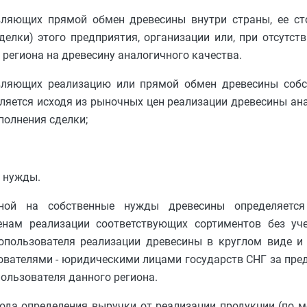
твляющих прямой обмен древесины внутри страны, ее ст
елки) этого предприятия, организации или, при отсутств
 региона на древесину аналогичного качества.
твляющих реализацию или прямой обмен древесины собс
ляется исходя из рыночных цен реализации древесины ана
полнения сделки;
е нужды.
енной на собственные нужды древесины определяет
нам реализации соответствующих сортиментов без уче
сопользователя реализации древесины в круглом виде и
ователями - юридическими лицами государств СНГ за пре
пользователя данного региона.
тода определения выручки от реализации продукции (по м