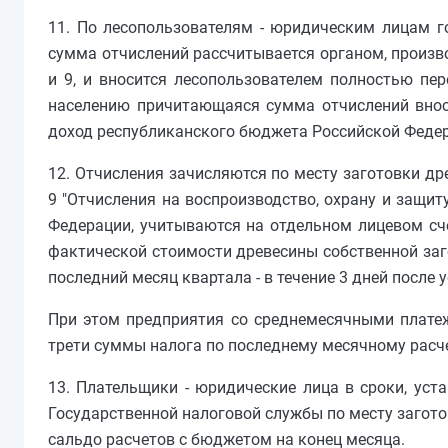
11. По лесопользователям - юридическим лицам г
сумма отчислений рассчитывается органом, произво
и 9, и вносится лесопользователем полностью пе
населению причитающаяся сумма отчислений вноси
доход республиканского бюджета Российской Федера
12. Отчисления зачисляются по месту заготовки д
9 "Отчисления на воспроизводство, охрану и защи
Федерации, учитываются на отдельном лицевом сче
фактической стоимости древесины собственной заго
последний месяц квартала - в течение 3 дней после
При этом предприятия со среднемесячными плате
трети суммы налога по последнему месячному расчет
13. Плательщики - юридические лица в сроки, уст
Государственной налоговой службы по месту загото
сальдо расчетов с бюджетом на конец месяца.