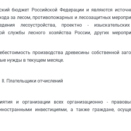
нский бюджет Российской Федерации и являются источ
ухода за лесом, противопожарных и лесозащитных меропри
ведения лесоустройства, проектно - изыскательски
ой службы лесного хозяйства России, других меропр
ебестоимость производства древесины собственной заго
ные нужды в текущем месяце.
II. Плательщики отчислений
иятия и организации всех организационно - правов
иностранными инвестициями, а также граждане, осуще