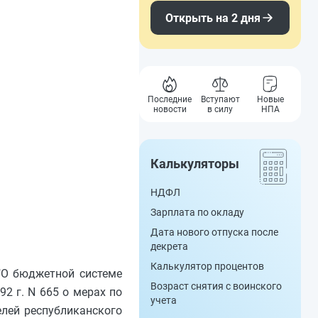
Открыть на 2 дня
Последние
Вступают
Новые
новости
в силу
НПА
Калькуляторы
НДФЛ
Зарплата по окладу
Дата нового отпуска после
декрета
Калькулятор процентов
"О бюджетной системе
Возраст снятия с воинского
2 г. N 665 о мерах по
учета
елей республиканского