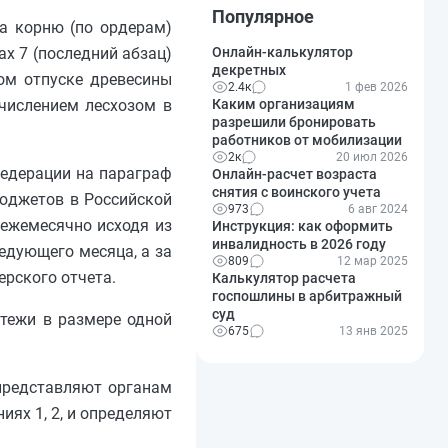
Популярное
на корню (по ордерам)
х 7 (последний абзац)
Онлайн-калькулятор
декретных
ом отпуске древесины
2.4к
1 фев 2026
числением лесхозом в
Каким организациям
разрешили бронировать
работников от мобилизации
2к
20 июл 2026
Федерации на параграф
Онлайн-расчет возраста
снятия с воинского учета
бюджетов в Российской
973
6 авг 2024
 ежемесячно исходя из
Инструкция: как оформить
инвалидность в 2026 году
едующего месяца, а за
809
12 мар 2025
ерского отчета.
Калькулятор расчета
госпошлины в арбитражный
суд
тежи в размере одной
675
13 янв 2025
 представляют органам
ях 1, 2, и определяют