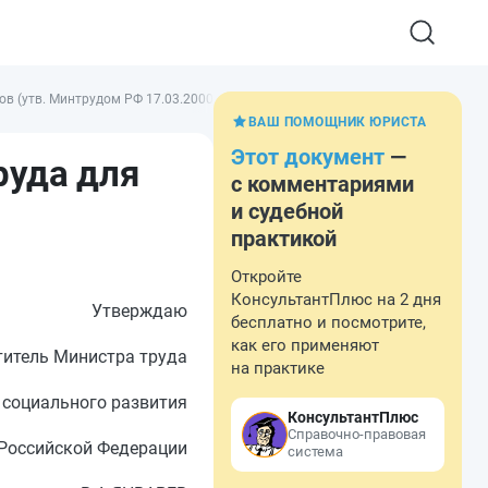
ов (утв. Минтрудом РФ 17.03.2000)
ВАШ ПОМОЩНИК ЮРИСТА
Этот документ
—
руда для
с комментариями
и судебной
практикой
Откройте
КонсультантПлюс на 2 дня
Утверждаю
бесплатно и посмотрите,
как его применяют
итель Министра труда
на практике
 социального развития
КонсультантПлюс
Справочно-правовая
Российской Федерации
система