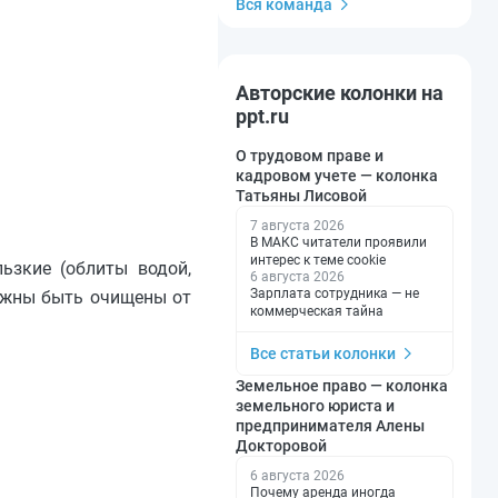
Вся команда
Авторские колонки на
ppt.ru
О трудовом праве и
кадровом учете — колонка
Татьяны Лисовой
7 августа 2026
В МАКС читатели проявили
интерес к теме cookie
льзкие (облиты водой,
6 августа 2026
Зарплата сотрудника — не
олжны быть очищены от
коммерческая тайна
Все статьи колонки
Земельное право — колонка
земельного юриста и
предпринимателя Алены
Докторовой
6 августа 2026
Почему аренда иногда