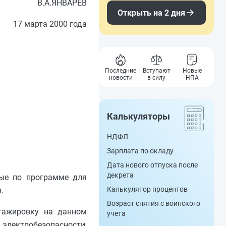
В.А.ЯНВАРЕВ
Открыть на 2 дня
17 марта 2000 года
Последние
Вступают
Новые
новости
в силу
НПА
Калькуляторы
НДФЛ
Зарплата по окладу
Дата нового отпуска после
декрета
ные по программе для
Калькулятор процентов
.
Возраст снятия с воинского
стажировку на данном
учета
электробезопасности,