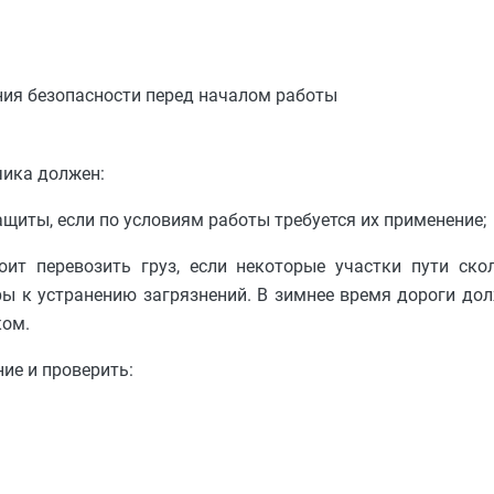
ния безопасности перед началом работы
чика должен:
ащиты, если по условиям работы требуется их применение;
оит перевозить груз, если некоторые участки пути ско
ры к устранению загрязнений. В зимнее время дороги д
ком.
ие и проверить: