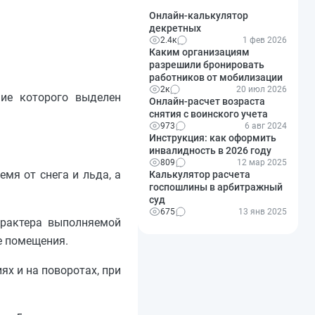
Онлайн-калькулятор
декретных
2.4к
1 фев 2026
Каким организациям
разрешили бронировать
работников от мобилизации
2к
20 июл 2026
ние которого выделен
Онлайн-расчет возраста
снятия с воинского учета
973
6 авг 2024
Инструкция: как оформить
инвалидность в 2026 году
809
12 мар 2025
мя от снега и льда, а
Калькулятор расчета
госпошлины в арбитражный
суд
675
13 янв 2025
арактера выполняемой
е помещения.
ях и на поворотах, при