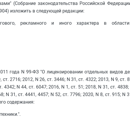
ми" (Собрание законодательства Российской Федерации, 
 ст. 904) изложить в следующей редакции:
ингового, рекламного и иного характера в области 
2011 года N 99-ФЗ "О лицензировании отдельных видов де
 2716; 2012, N 26, ст. 3446; N 31, ст. 4322; 2013, N 9, ст. 87
т. 4342; N 44, ст. 6047; 2016, N 1, ст. 51; 2018, N 31, ст. 4838;
68; N 31, ст. 4441, 4457; N 52, ст. 7796; 2020, N 8, ст. 915; N
его содержания:
ехники.".