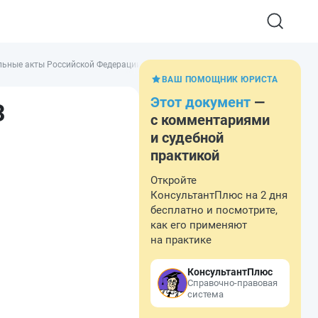
ьные акты Российской Федерации (в редакции от 30.12.2021)
ВАШ ПОМОЩНИК ЮРИСТА
Этот документ
—
З
с комментариями
и судебной
практикой
Откройте
КонсультантПлюс на 2 дня
бесплатно и посмотрите,
как его применяют
на практике
КонсультантПлюс
Справочно-правовая
система