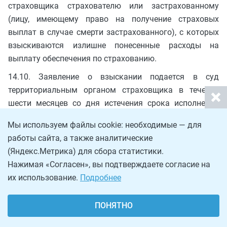
страховщика страхователю или застрахованному
(лицу, имеющему право на получение страховых
выплат в случае смерти застрахованного), с которых
взыскиваются излишне понесенные расходы на
выплату обеспечения по страхованию.
14.10. Заявление о взыскании подается в суд
территориальным органом страховщика в течение
шести месяцев со дня истечения срока исполнения
требования о возмещении излишне понесенных
Мы используем файлы cookie: необходимые — для
расходов, если иное не предусмотрено настоящей
работы сайта, а также аналитические
статьей.
(Яндекс.Метрика) для сбора статистики.
14.11. В случае, если в течение трех лет со дня
Нажимая «Согласен», вы подтверждаете согласие на
истечения срока исполнения самого раннего
их использование.
Подробнее
требования об уплате излишне понесенных расходов,
учитываемого территориальным органом
ПОНЯТНО
страховщика при расчете общей суммы излишне
понесенных расходов на выплату обеспечения по