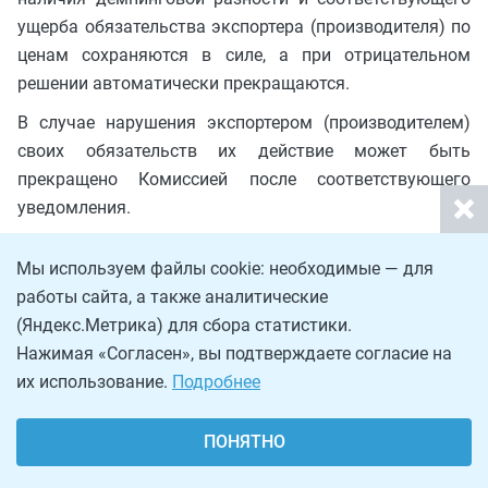
ущерба обязательства экспортера (производителя) по
ценам сохраняются в силе, а при отрицательном
решении автоматически прекращаются.
В случае нарушения экспортером (производителем)
своих обязательств их действие может быть
прекращено Комиссией после соответствующего
уведомления.
По запросу экспортера (производителя), доказавшего
Мы используем файлы cookie: необходимые — для
отсутствие своей связи с экспортерами
работы сайта, а также аналитические
(производителями), в отношении которых введена
(Яндекс.Метрика) для сбора статистики.
антидемпинговая пошлина, и не осуществлявшего
Нажимая «Согласен», вы подтверждаете согласие на
ранее ввоз подобного товара в Российскую
их использование.
Подробнее
Федерацию в период расследования, Комиссия
проводит антидемпинговое расследование на
ПОНЯТНО
предмет введения индивидуальной пошлины.
До завершения расследования антидемпинговая