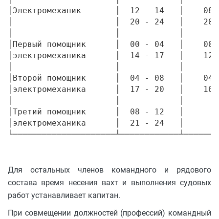
│Электромеханик       │  12 - 14   │    08 
│                     │  20 - 24   │    20 
│                     │            │       
│Первый помощник      │  00 - 04   │    00 
│электромеханика      │  14 - 17   │    12 
│                     │            │       
│Второй помощник      │  04 - 08   │    04 
│электромеханика      │  17 - 20   │    16 
│                     │            │       
│Третий помощник      │  08 - 12   │       
│электромеханика      │  21 - 24   │       
Для остальных членов командного и рядового
состава время несения вахт и выполнения судовых
работ устанавливает капитан.
При совмещении должностей (профессий) командный