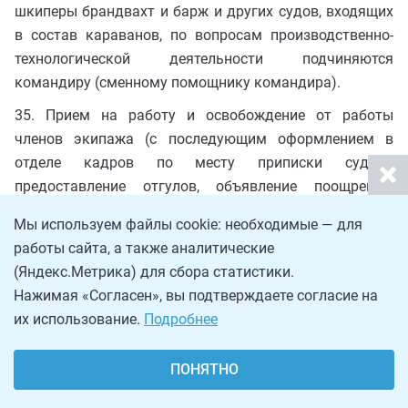
шкиперы брандвахт и барж и других судов, входящих
в состав караванов, по вопросам производственно-
технологической деятельности подчиняются
командиру (сменному помощнику командира).
35. Прием на работу и освобождение от работы
членов экипажа (с последующим оформлением в
отделе кадров по месту приписки судна),
предоставление отгулов, объявление поощрений,
взысканий в период эксплуатации судна
Мы используем файлы cookie: необходимые — для
оформляются приказами капитана.
работы сайта, а также аналитические
36. Капитан имеет право в зависимости от
(Яндекс.Метрика) для сбора статистики.
конкретных условий или особенностей судна, а также
Нажимая «Согласен», вы подтверждаете согласие на
штатного расписания производить частичное
их использование.
Подробнее
перераспределение обязанностей между отдельными
членами экипажа.
ПОНЯТНО