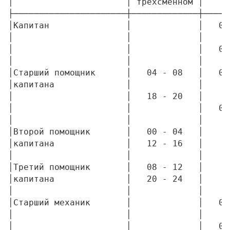
│                      │ трехсменном │     
├──────────────────────┼─────────────┼─────
│Капитан               │             │   00
│                      │             │     
│                      │             │   00
│                      │             │     
│Старший помощник      │   04 - 08   │   04
│капитана              │             │     
│                      │   18 - 20   │     
│                      │             │   06
│                      │             │     
│Второй помощник       │   00 - 04   │     
│капитана              │   12 - 16   │     
│                      │             │     
│Третий помощник       │   08 - 12   │     
│капитана              │   20 - 24   │     
│                      │             │     
│Старший механик       │             │   04
│                      │             │     
│                      │             │   06