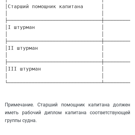
│Старший помощник капитана      │          
│                               │          
├───────────────────────────────┼──────────
│I штурман                      │          
│                               │          
├───────────────────────────────┼──────────
│II штурман                     │          
│                               │          
├───────────────────────────────┼──────────
│III штурман                    │          
│                               │          
Примечание. Старший помощник капитана должен
иметь рабочий диплом капитана соответствующей
группы судна.