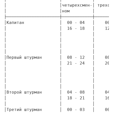
│                     │четырехсмен-│ трехсм
│                     │ном         │       
├─────────────────────┼────────────┼───────
│Капитан              │  00 - 04   │    00 
│                     │  16 - 18   │    12 
│                     │            │       
│                     │            │       
│                     │            │       
│                     │            │       
│Первый штурман       │  08 - 12   │    08 
│                     │  21 - 24   │    20 
│                     │            │       
│                     │            │       
│                     │            │       
│                     │            │       
│Второй штурман       │  04 - 08   │    04 
│                     │  18 - 21   │    16 
│                     │            │       
│Третий штурман       │  00 - 03   │    00 