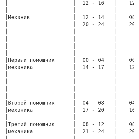
│                     │  12 - 16   │    12 
│                     │            │       
│Механик              │  12 - 14   │    08 
│                     │  20 - 24   │    20 
│                     │            │       
│                     │            │       
│                     │            │       
│                     │            │       
│Первый помощник      │  00 - 04   │    00 
│механика             │  14 - 17   │    12 
│                     │            │       
│                     │            │       
│                     │            │       
│                     │            │       
│Второй помощник      │  04 - 08   │    04 
│механика             │  17 - 20   │    16 
│                     │            │       
│Третий помощник      │  08 - 12   │    08 
│механика             │  21 - 24   │    20 
│                     │            │       