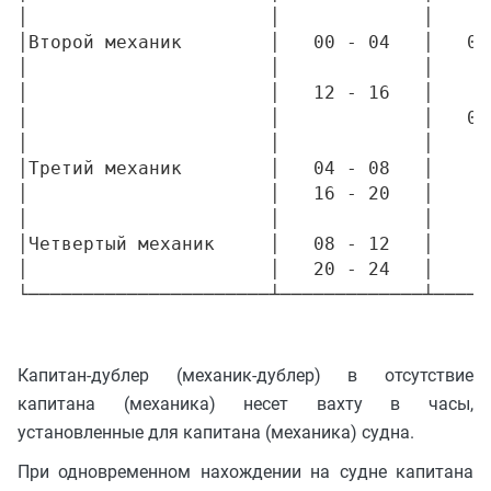
│                      │             │     
│Второй механик        │   00 - 04   │   00
│                      │             │     
│                      │   12 - 16   │     
│                      │             │   00
│                      │             │     
│Третий механик        │   04 - 08   │     
│                      │   16 - 20   │     
│                      │             │     
│Четвертый механик     │   08 - 12   │     
│                      │   20 - 24   │     
Капитан-дублер (механик-дублер) в отсутствие
капитана (механика) несет вахту в часы,
установленные для капитана (механика) судна.
При одновременном нахождении на судне капитана