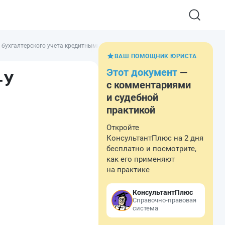
х бухгалтерского учета кредитными организациями операций, связанных с в
ВАШ ПОМОЩНИК ЮРИСТА
Этот документ
—
-У
с комментариями
и судебной
практикой
Откройте
КонсультантПлюс на 2 дня
бесплатно и посмотрите,
как его применяют
на практике
КонсультантПлюс
Справочно-правовая
система