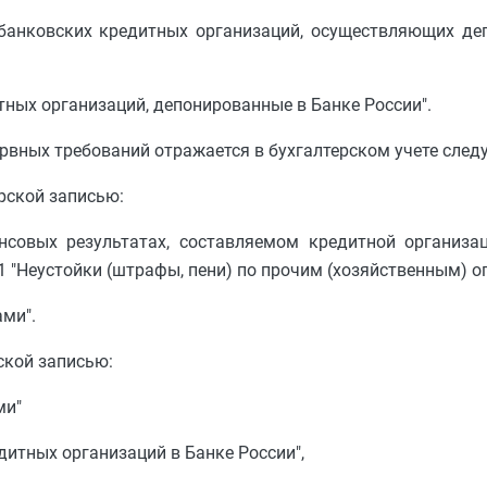
ебанковских кредитных организаций, осуществляющих де
тных организаций, депонированные в Банке России".
ервных требований отражается в бухгалтерском учете сле
рской записью:
нсовых результатах, составляемом кредитной организац
1 "Неустойки (штрафы, пени) по прочим (хозяйственным) о
ами".
ской записью:
ми"
дитных организаций в Банке России",