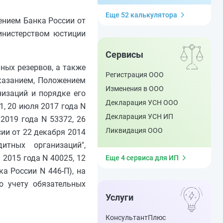
Еще 52 калькулятора
ением Банка России от
инистерством юстиции
Сервисы
ных резервов, а также
Регистрация ООО
казанием, Положением
Изменения в ООО
низаций и порядке его
Декларация УСН ООО
, 20 июля 2017 года N
Декларация УСН ИП
 2019 года N 53372, 26
Ликвидация ООО
сии от 22 декабря 2014
тных организаций",
2015 года N 40025, 12
Еще 4 сервиса для ИП
а России N 446-П), на
о учету обязательных
Услуги
КонсультантПлюс