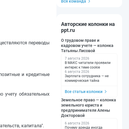
Вся команда
Авторские колонки на
ppt.ru
О трудовом праве и
уществляются переводы
кадровом учете — колонка
Татьяны Лисовой
7 августа 2026
В МАКС читатели проявили
интерес к теме cookie
6 августа 2026
епозитные и кредитные
Зарплата сотрудника — не
коммерческая тайна
Все статьи колонки
по учету обязательных
Земельное право — колонка
земельного юриста и
предпринимателя Алены
Докторовой
6 августа 2026
тельств, капитала".
Почему аренда иногда