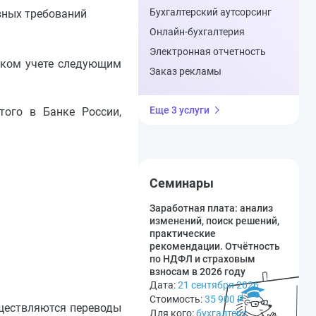
Бухгалтерский аутсорсинг
вных требований
Онлайн-бухгалтерия
Электронная отчетность
рском учете следующим
Заказ рекламы
Еще 3 услуги
того в Банке России,
Семинары
Заработная плата: анализ
изменений, поиск решений,
практические
рекомендации. Отчётность
по НДФЛ и страховым
взносам в 2026 году
Дата:
21 сентября 2026
Стоимость:
35 900
₽
уществляются переводы
Для кого:
бухгалтеру