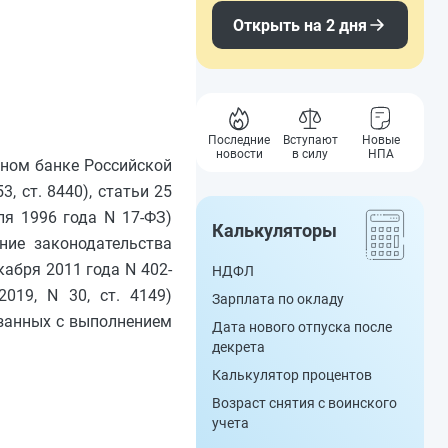
Открыть на 2 дня
Последние
Вступают
Новые
новости
в силу
НПА
ьном банке Российской
, ст. 8440), статьи 25
ля 1996 года N 17-ФЗ)
Калькуляторы
ние законодательства
екабря 2011 года N 402-
НДФЛ
2019, N 30, ст. 4149)
Зарплата по окладу
язанных с выполнением
Дата нового отпуска после
декрета
Калькулятор процентов
Возраст снятия с воинского
учета