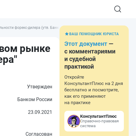
ности форекс-дилера (утв. Банком России 23.09.2021, согласован Комитето
ВАШ ПОМОЩНИК ЮРИСТА
Этот документ
—
овом рынке
с комментариями
ера"
и судебной
практикой
Откройте
КонсультантПлюс на 2 дня
Утвержден
бесплатно и посмотрите,
как его применяют
Банком России
на практике
23.09.2021
КонсультантПлюс
Справочно-правовая
система
Согласован