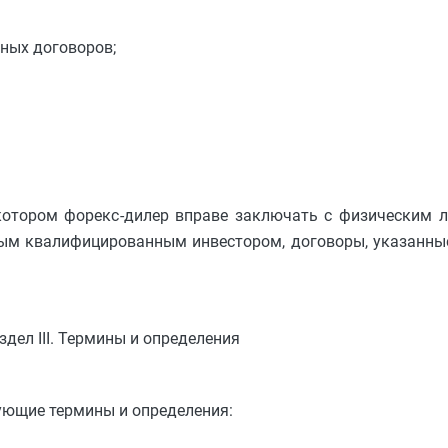
ьных договоров;
и котором форекс-дилер вправе заключать с физическим
м квалифицированным инвестором, договоры, указанные 
здел III. Термины и определения
ующие термины и определения: