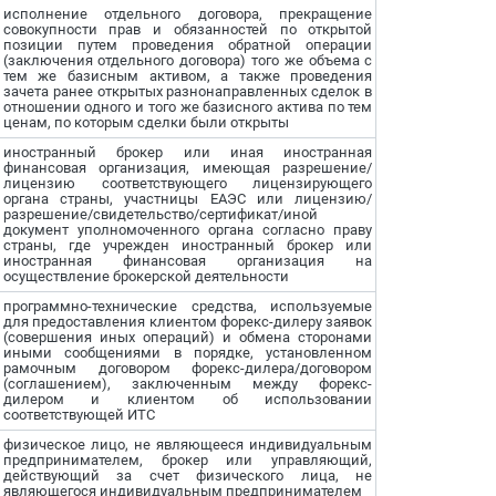
исполнение отдельного договора, прекращение
совокупности прав и обязанностей по открытой
позиции путем проведения обратной операции
(заключения отдельного договора) того же объема с
тем же базисным активом, а также проведения
зачета ранее открытых разнонаправленных сделок в
отношении одного и того же базисного актива по тем
ценам, по которым сделки были открыты
иностранный брокер или иная иностранная
финансовая организация, имеющая разрешение/
лицензию соответствующего лицензирующего
органа страны, участницы ЕАЭС или лицензию/
разрешение/свидетельство/сертификат/иной
документ уполномоченного органа согласно праву
страны, где учрежден иностранный брокер или
иностранная финансовая организация на
осуществление брокерской деятельности
программно-технические средства, используемые
для предоставления клиентом форекс-дилеру заявок
(совершения иных операций) и обмена сторонами
иными сообщениями в порядке, установленном
рамочным договором форекс-дилера/договором
(соглашением), заключенным между форекс-
дилером и клиентом об использовании
соответствующей ИТС
физическое лицо, не являющееся индивидуальным
предпринимателем, брокер или управляющий,
действующий за счет физического лица, не
являющегося индивидуальным предпринимателем