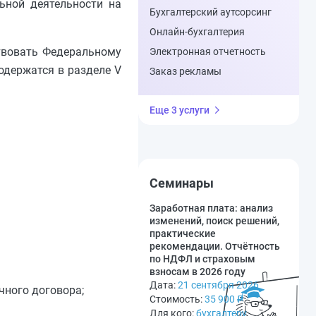
ьной деятельности на
Бухгалтерский аутсорсинг
Онлайн-бухгалтерия
твовать Федеральному
Электронная отчетность
одержатся в разделе V
Заказ рекламы
Еще 3 услуги
Семинары
Заработная плата: анализ
изменений, поиск решений,
практические
рекомендации. Отчётность
по НДФЛ и страховым
взносам в 2026 году
Дата:
21 сентября 2026
чного договора;
Стоимость:
35 900
₽
Для кого:
бухгалтеру