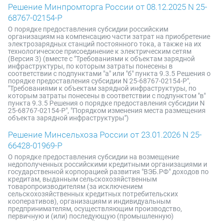
Решение Минпромторга России от 08.12.2025 N 25-
68767-02154-Р
О порядке предоставления субсидии российским
организациям на компенсацию части затрат на приобретение
электрозарядных станций постоянного тока, а также на их
технологическое присоединение к электрическим сетям
(Версия 3) (вместе с "Требованиями к объектам зарядной
инфраструктуры, по которым затраты понесены в
соответствии с подпунктами "а" или "б" пункта 9.3.5 Решения о
порядке предоставления субсидии N 25-68767-02154-Р",
"Требованиями к объектам зарядной инфраструктуры, по
которым затраты понесены в соответствии с подпунктом "в"
пункта 9.3.5 Решения о порядке предоставления субсидии N
25-68767-02154-Р", "Порядком изменения места размещения
объекта зарядной инфраструктуры")
Решение Минсельхоза России от 23.01.2026 N 25-
66428-01969-Р
О порядке предоставления субсидии на возмещение
недополученных российскими кредитными организациями и
государственной корпорацией развития "ВЭБ.РФ" доходов по
кредитам, выданным сельскохозяйственным
товаропроизводителям (за исключением
сельскохозяйственных кредитных потребительских
кооперативов), организациям и индивидуальным
предпринимателям, осуществляющим производство,
первичную и (или) последующую (промышленную)