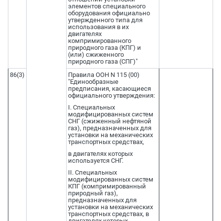
элементов специального
оборудования официально
утвержденного типа для
использования в их
двигателях
компримированного
природного газа (КПГ) и
(или) сжиженного
природного газа (СПГ)"
86(3)
Правила ООН N 115 (00)
"Единообразные
предписания, касающиеся
официального утверждения:
I. Специальных
модифицированных систем
СНГ (сжиженный нефтяной
газ), предназначенных для
установки на механических
транспортных средствах,
в двигателях которых
используется СНГ.
II. Специальных
модифицированных систем
КПГ (компримированный
природный газ),
предназначенных для
установки на механических
транспортных средствах, в
двигателях которых