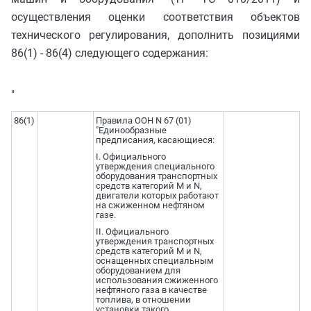
осуществления оценки соответствия объектов
технического регулирования, дополнить позициями
86(1) - 86(4) следующего содержания:
"
86(1)
Правила ООН N 67 (01)
"Единообразные
предписания, касающиеся:
I. Официального
утверждения специального
оборудования транспортных
средств категорий M и N,
двигатели которых работают
на сжиженном нефтяном
газе.
II. Официального
утверждения транспортных
средств категорий M и N,
оснащенных специальным
оборудованием для
использования сжиженного
нефтяного газа в качестве
топлива, в отношении
установки такого