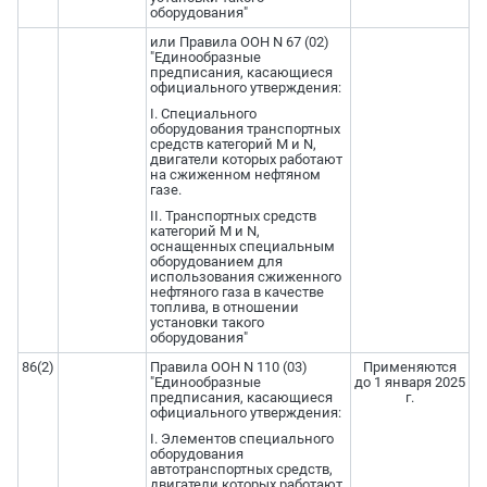
оборудования"
или Правила ООН N 67 (02)
"Единообразные
предписания, касающиеся
официального утверждения:
I. Специального
оборудования транспортных
средств категорий M и N,
двигатели которых работают
на сжиженном нефтяном
газе.
II. Транспортных средств
категорий M и N,
оснащенных специальным
оборудованием для
использования сжиженного
нефтяного газа в качестве
топлива, в отношении
установки такого
оборудования"
86(2)
Правила ООН N 110 (03)
Применяются
"Единообразные
до 1 января 2025
предписания, касающиеся
г.
официального утверждения:
I. Элементов специального
оборудования
автотранспортных средств,
двигатели которых работают