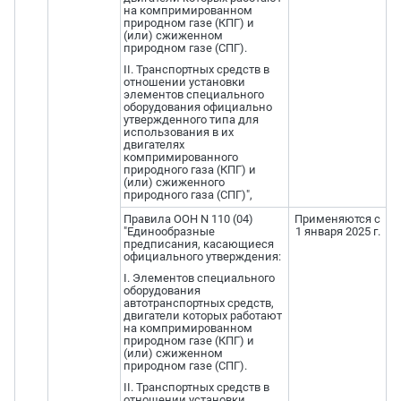
на компримированном
природном газе (КПГ) и
(или) сжиженном
природном газе (СПГ).
II. Транспортных средств в
отношении установки
элементов специального
оборудования официально
утвержденного типа для
использования в их
двигателях
компримированного
природного газа (КПГ) и
(или) сжиженного
природного газа (СПГ)",
Правила ООН N 110 (04)
Применяются с
"Единообразные
1 января 2025 г.
предписания, касающиеся
официального утверждения:
I. Элементов специального
оборудования
автотранспортных средств,
двигатели которых работают
на компримированном
природном газе (КПГ) и
(или) сжиженном
природном газе (СПГ).
II. Транспортных средств в
отношении установки