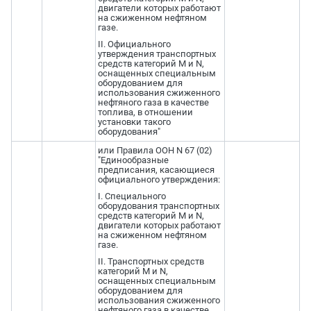
двигатели которых работают
на сжиженном нефтяном
газе.
II. Официального
утверждения транспортных
средств категорий M и N,
оснащенных специальным
оборудованием для
использования сжиженного
нефтяного газа в качестве
топлива, в отношении
установки такого
оборудования"
или Правила ООН N 67 (02)
"Единообразные
предписания, касающиеся
официального утверждения:
I. Специального
оборудования транспортных
средств категорий M и N,
двигатели которых работают
на сжиженном нефтяном
газе.
II. Транспортных средств
категорий M и N,
оснащенных специальным
оборудованием для
использования сжиженного
нефтяного газа в качестве