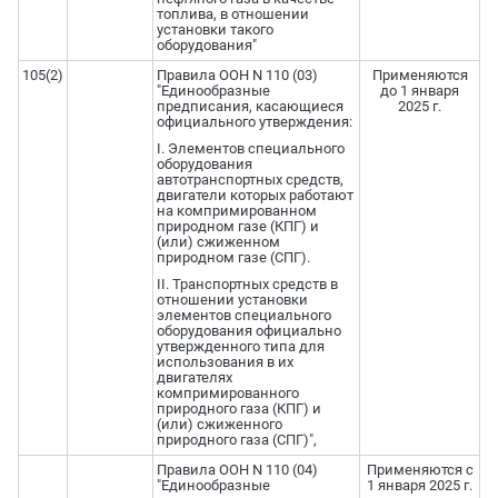
топлива, в отношении
установки такого
оборудования"
105(2)
Правила ООН N 110 (03)
Применяются
"Единообразные
до 1 января
предписания, касающиеся
2025 г.
официального утверждения:
I. Элементов специального
оборудования
автотранспортных средств,
двигатели которых работают
на компримированном
природном газе (КПГ) и
(или) сжиженном
природном газе (СПГ).
II. Транспортных средств в
отношении установки
элементов специального
оборудования официально
утвержденного типа для
использования в их
двигателях
компримированного
природного газа (КПГ) и
(или) сжиженного
природного газа (СПГ)",
Правила ООН N 110 (04)
Применяются с
"Единообразные
1 января 2025 г.