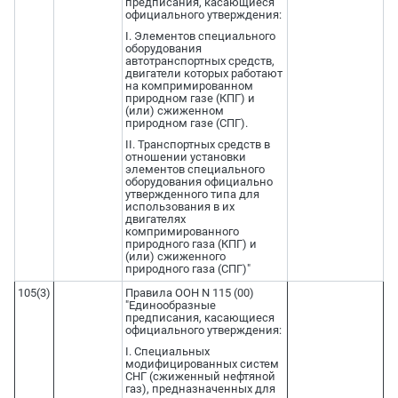
предписания, касающиеся
официального утверждения:
I. Элементов специального
оборудования
автотранспортных средств,
двигатели которых работают
на компримированном
природном газе (КПГ) и
(или) сжиженном
природном газе (СПГ).
II. Транспортных средств в
отношении установки
элементов специального
оборудования официально
утвержденного типа для
использования в их
двигателях
компримированного
природного газа (КПГ) и
(или) сжиженного
природного газа (СПГ)"
105(3)
Правила ООН N 115 (00)
"Единообразные
предписания, касающиеся
официального утверждения:
I. Специальных
модифицированных систем
СНГ (сжиженный нефтяной
газ), предназначенных для