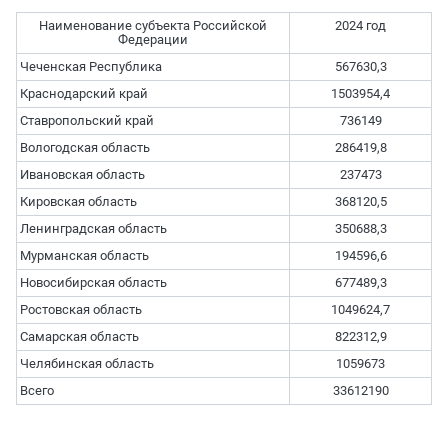
Наименование субъекта Российской
2024 год
Федерации
Чеченская Республика
567630,3
Краснодарский край
1503954,4
Ставропольский край
736149
Вологодская область
286419,8
Ивановская область
237473
Кировская область
368120,5
Ленинградская область
350688,3
Мурманская область
194596,6
Новосибирская область
677489,3
Ростовская область
1049624,7
Самарская область
822312,9
Челябинская область
1059673
Всего
33612190