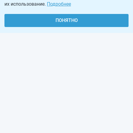
их использование.
Подробнее
ПОНЯТНО
О проекте
Реклама на сайте
Рассылка
Обратная связь
Наша команда
Вакансии
Виджеты калькуляторов