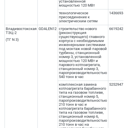
установленной
мощностью 120 МВт
технологическое
143669348
присоединение к
электрическим сетям
Владивостокская
GDALEN12
строительство нового
661924227
ТЭЦ-2
(реконструкция
существующего) главного
(ТГ N 3)
корпуса с необходимыми
инженерными системами
под монтаж новой паровой
турбины, станционный
номер 3, установленной
мощностью 120 МВт и
парового котлоагрегата,
станционный номер 3,
паропроизводительностью
540 тонн в час
комплексная замена
525294718
котлоагрегата барабанного
типа на газовом топливе,
станционный номер 5,
паропроизводительностью
210 тонн в час и
котлоагрегата барабанного
типа на газовом топливе,
станционный номер 6,
паропроизводительностью
210 тонн в час на