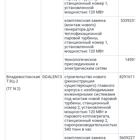
станционный номер 1,
установленной
мощностью 120 МВт
комплексная замена
533923123
(монтаж нового)
генератора для
теплофикационной
паровой турбины,
станционный номер 1,
установленной
мощностью 120 МВт
технологическое
14591,2
присоединение к
электрическим сетям
Владивостокская
GDALEN13
строительство нового
829161199
ТЭЦ-2
(реконструкция
существующего) главного
(ТГ N 2)
корпуса с необходимыми
инженерными системами
под монтаж новой паровой
турбины, станционный
номер 2, установленной
мощностью 120 МВт и
парового котлоагрегата,
станционный номер 2,
паропроизводительностью
540 тонн в час
комплексная замена
560922728