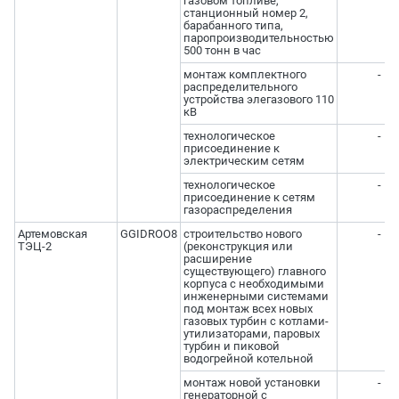
газовом топливе,
станционный номер 2,
барабанного типа,
паропроизводительностью
500 тонн в час
монтаж комплектного
-
распределительного
устройства элегазового 110
кВ
технологическое
-
присоединение к
электрическим сетям
технологическое
-
присоединение к сетям
газораспределения
Артемовская
GGIDROO8
строительство нового
-
ТЭЦ-2
(реконструкция или
расширение
существующего) главного
корпуса с необходимыми
инженерными системами
под монтаж всех новых
газовых турбин с котлами-
утилизаторами, паровых
турбин и пиковой
водогрейной котельной
монтаж новой установки
-
генераторной с