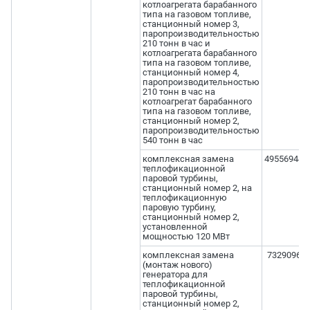
котлоагрегата барабанного
типа на газовом топливе,
станционный номер 3,
паропроизводительностью
210 тонн в час и
котлоагрегата барабанного
типа на газовом топливе,
станционный номер 4,
паропроизводительностью
210 тонн в час на
котлоагрегат барабанного
типа на газовом топливе,
станционный номер 2,
паропроизводительностью
540 тонн в час
комплексная замена
495569445
теплофикационной
паровой турбины,
станционный номер 2, на
теплофикационную
паровую турбину,
станционный номер 2,
установленной
мощностью 120 МВт
комплексная замена
732909655
(монтаж нового)
генератора для
теплофикационной
паровой турбины,
станционный номер 2,