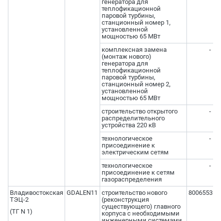
генератора для
теплофикационной
паровой турбины,
станционный номер 1,
установленной
мощностью 65 МВт
комплексная замена
-
(монтаж нового)
генератора для
теплофикационной
паровой турбины,
станционный номер 2,
установленной
мощностью 65 МВт
строительство открытого
-
распределительного
устройства 220 кВ
технологическое
-
присоединение к
электрическим сетям
технологическое
-
присоединение к сетям
газораспределения
Владивостокская
GDALEN11
строительство нового
800655316
ТЭЦ-2
(реконструкция
существующего) главного
(ТГ N 1)
корпуса с необходимыми
инженерными системами