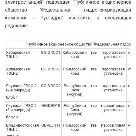
электростанций" подраздел "Публичное акционерное
общество "Федеральная гидрогенерирующая
компания - РусГидро" изложить в следующей
редакции:
"Публичное акционерное общество "Федеральная гидроге
Хабаровская
GGIDROO1
Хабаровский
газ
парогазовая
стр
ТЭЦ-4
край
установка
Артемовская
GGIDROO8
Приморский
газ
парогазовая
стр
ТЭЦ-2
край
установка
Якутская ГРЭС-2
GGIDROO9
Республика
газ
парогазовая
стр
(2-я очередь)
Саха
установка
(Якутия)
блок 1
Якутская ГРЭС-2
GGIDRO10
Республика
газ
паросиловая
стр
(2-я очередь)
Саха
установка
(Якутия)
блок 2
Владивостокская
GDALEN11
Приморский
газ
паросиловая
мод
ТЭЦ-2
край
установка