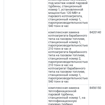
под монтаж новой паровой
турбины, станционный
номер 1, установленной
мощностью 120 МВт и
парового котлоагрегата,
станционный номер 1,
паропроизводительностью
540 тонн в час
комплексная замена
842014079
котлоагрегата барабанного
типа на газовом топливе,
станционный номер 1,
паропроизводительностью
210 тонн в час и
котлоагрегата барабанного
типа на газовом топливе,
станционный номер 2,
паропроизводительностью
210 тонн в час на
котлоагрегат барабанного
типа на газовом топливе,
станционный номер 1,
паропроизводительностью
540 тонн в час
комплексная замена
845615080
теплофикационной
паровой турбины,
станционный номер 1, на
теплофикационную
паровую турбину,