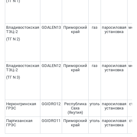
(ТГ N 1)
Владивостокская
GDALEN13
Приморский
газ
паросиловая
мод
ТЭЦ-2
край
установка
(ТГ N 2)
Владивостокская
GDALEN12
Приморский
газ
паросиловая
мод
ТЭЦ-2
край
установка
(ТГ N 3)
Нерюнгринская
GGIDRO12
Республика
уголь
паросиловая
стр
ГРЭС
Саха
установка
(Якутия)
Партизанская
GGIDRO11
Приморский
уголь
паросиловая
стр
ГРЭС
край
установка