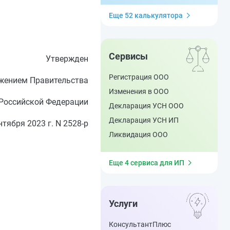
Еще 52 калькулятора
Сервисы
Утвержден
Регистрация ООО
жением Правительства
Изменения в ООО
Российской Федерации
Декларация УСН ООО
Декларация УСН ИП
нтября 2023 г. N 2528-р
Ликвидация ООО
Еще 4 сервиса для ИП
Услуги
КонсультантПлюс