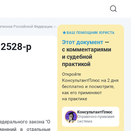
егионов Российской Федерации, населенных пунктов и местностей Российско
ВАШ ПОМОЩНИК ЮРИСТА
Этот документ
—
 2528-р
с комментариями
и судебной
практикой
Откройте
КонсультантПлюс на 2 дня
бесплатно и посмотрите,
как его применяют
на практике
КонсультантПлюс
Справочно-правовая
Федерального закона "О
система
менений в отдельные