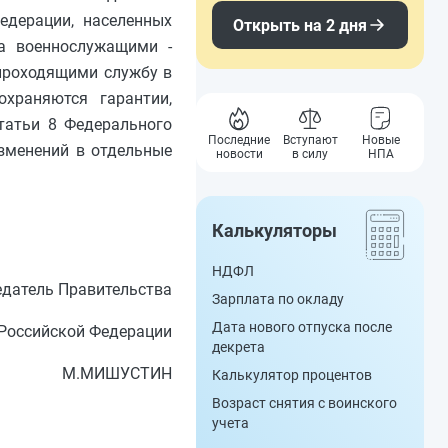
едерации, населенных
Открыть на 2 дня
за военнослужащими -
 проходящими службу в
храняются гарантии,
татьи 8 Федерального
Последние
Вступают
Новые
изменений в отдельные
новости
в силу
НПА
Калькуляторы
НДФЛ
датель Правительства
Зарплата по окладу
Дата нового отпуска после
Российской Федерации
декрета
М.МИШУСТИН
Калькулятор процентов
Возраст снятия с воинского
учета