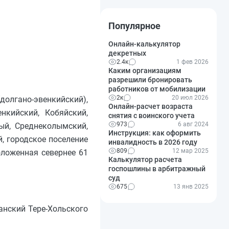
Популярное
Онлайн-калькулятор
декретных
2.4к
1 фев 2026
Каким организациям
разрешили бронировать
работников от мобилизации
2к
20 июл 2026
олгано-эвенкийский),
Онлайн-расчет возраста
нкийский, Кобяйский,
снятия с воинского учета
973
6 авг 2024
ый, Среднеколымский,
Инструкция: как оформить
, городское поселение
инвалидность в 2026 году
809
12 мар 2025
оложенная севернее 61
Калькулятор расчета
госпошлины в арбитражный
суд
675
13 янв 2025
анский Тере-Хольского