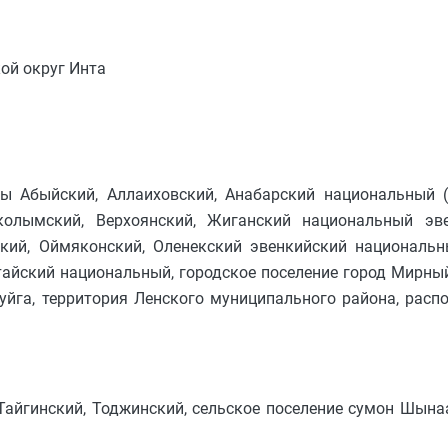
кой округ Инта
ы Абыйский, Аллаиховский, Анабарский национальный (д
колымский, Верхоянский, Жиганский национальный эве
ий, Оймяконский, Оленекский эвенкийский национальн
тайский национальный, городское поселение город Мирный
Куйга, территория Ленского муниципального района, расп
айгинский, Тоджинский, сельское поселение сумон Шына